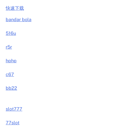
快速下载
bandar bola
516u
r5r
hphp
c67
bb22
slot777
77slot