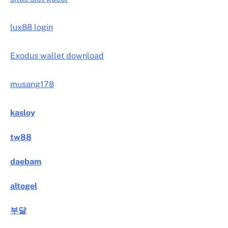
lux88 login
Exodus wallet download
musang178
kasloy
tw88
daebam
altogel
부달