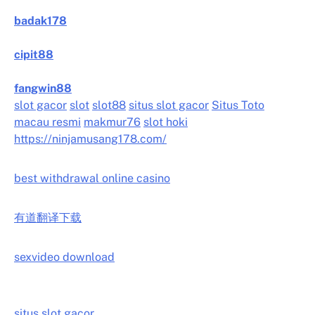
badak178
cipit88
fangwin88
slot gacor
slot
slot88
situs slot gacor
Situs Toto
macau resmi
makmur76
slot hoki
https://ninjamusang178.com/
best withdrawal online casino
有道翻译下载
sexvideo download
situs slot gacor