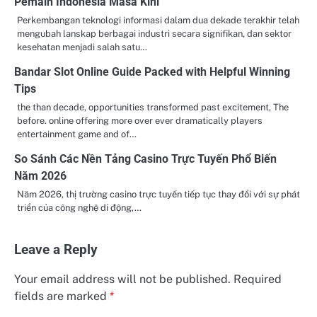
Pemain Indonesia Masa Kini
Perkembangan teknologi informasi dalam dua dekade terakhir telah
mengubah lanskap berbagai industri secara signifikan, dan sektor
kesehatan menjadi salah satu…
Bandar Slot Online Guide Packed with Helpful Winning
Tips
the than decade, opportunities transformed past excitement, The
before. online offering more over ever dramatically players
entertainment game and of…
So Sánh Các Nền Tảng Casino Trực Tuyến Phổ Biến
Năm 2026
Năm 2026, thị trường casino trực tuyến tiếp tục thay đổi với sự phát
triển của công nghệ di động,…
Leave a Reply
Your email address will not be published.
Required
fields are marked
*