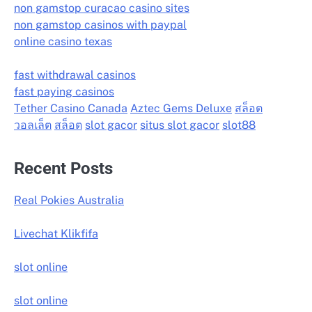
non gamstop curacao casino sites
non gamstop casinos with paypal
online casino texas
fast withdrawal casinos
fast paying casinos
Tether Casino Canada
Aztec Gems Deluxe
สล็อต
วอลเล็ต
สล็อต
slot gacor
situs slot gacor
slot88
Recent Posts
Real Pokies Australia
Livechat Klikfifa
slot online
slot online