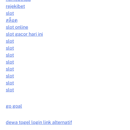
rejekibet
slot
สล็อต
slot online
slot gacor hari ini
slot
slot
slot
slot
slot
slot
slot
slot
go goal
dewa togel login link alternatif