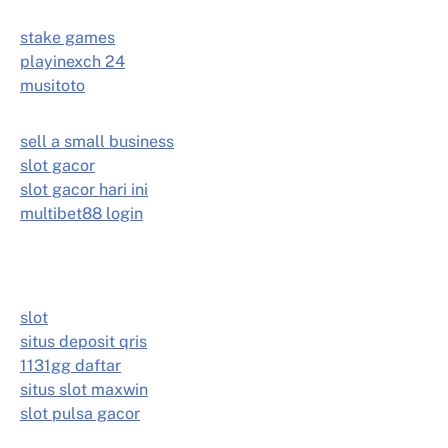
stake games
playinexch 24
musitoto
sell a small business
slot gacor
slot gacor hari ini
multibet88 login
slot
situs deposit qris
1131gg daftar
situs slot maxwin
slot pulsa gacor