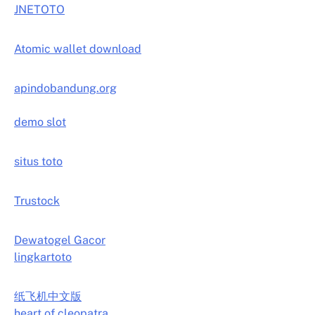
JNETOTO
Atomic wallet download
apindobandung.org
demo slot
situs toto
Trustock
Dewatogel Gacor
lingkartoto
纸飞机中文版
heart of cleopatra