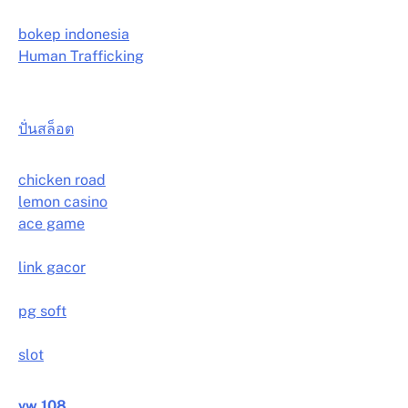
bokep indonesia
Human Trafficking
ปั่นสล็อต
chicken road
lemon casino
ace game
link gacor
pg soft
slot
vw 108