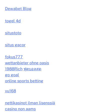
Dewabet Blog
togel 4d
situstoto
situs gacor
fokus777
wettanbieter ohne oasis
1988Rich
ฟุตบอลสด
go goal
online sports betting
vu168
nettikasinot ilman lisenssiä
casino non aams