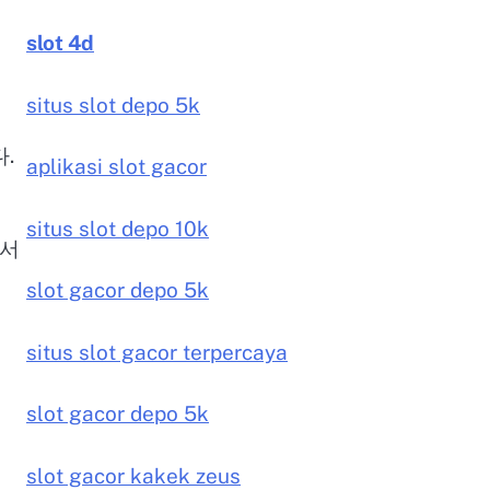
slot 4d
situs slot depo 5k
.
aplikasi slot gacor
situs slot depo 10k
에서
slot gacor depo 5k
situs slot gacor terpercaya
slot gacor depo 5k
slot gacor kakek zeus