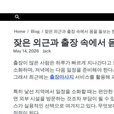
Skip
to
content
Home
Blog
잦은 외근과 출장 속에서 몸을 돌보는 
잦은 외근과 출장 속에서 
May 14, 2026
Jack
출장이 많은 사람은 하루가 빠르게 지나간다고 
소화하며, 저녁에는 다음 일정을 준비해야 한다.
그래서 최근에는
출장마사지
서비스를 활용해 
특히 낯선 지역에서 일정을 소화할 때는 편안한 
면 외부 시설을 방문하는 것조차 부담이 될 수 
스가 실용적인 선택으로 여겨지고 있다. 무엇보
장점이 된다.