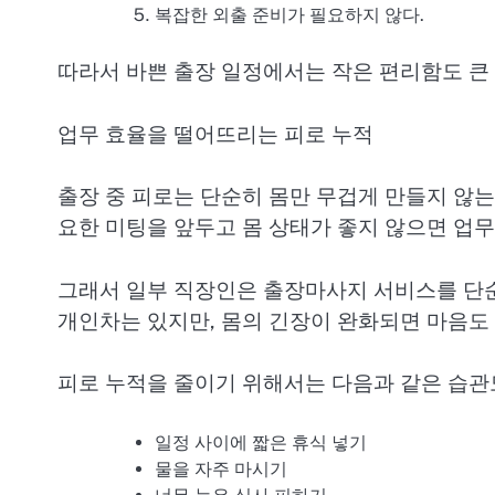
복잡한 외출 준비가 필요하지 않다.
따라서 바쁜 출장 일정에서는 작은 편리함도 큰 
업무 효율을 떨어뜨리는 피로 누적
출장 중 피로는 단순히 몸만 무겁게 만들지 않는다
요한 미팅을 앞두고 몸 상태가 좋지 않으면 업무
그래서 일부 직장인은 출장마사지 서비스를 단순
개인차는 있지만, 몸의 긴장이 완화되면 마음도 
피로 누적을 줄이기 위해서는 다음과 같은 습관도
일정 사이에 짧은 휴식 넣기
물을 자주 마시기