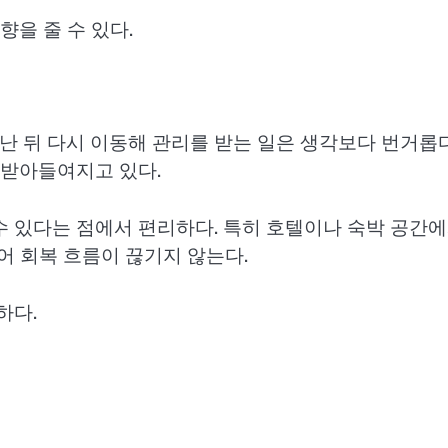
향을 줄 수 있다.
난 뒤 다시 이동해 관리를 받는 일은 생각보다 번거롭다
 받아들여지고 있다.
 있다는 점에서 편리하다. 특히 호텔이나 숙박 공간
있어 회복 흐름이 끊기지 않는다.
하다.