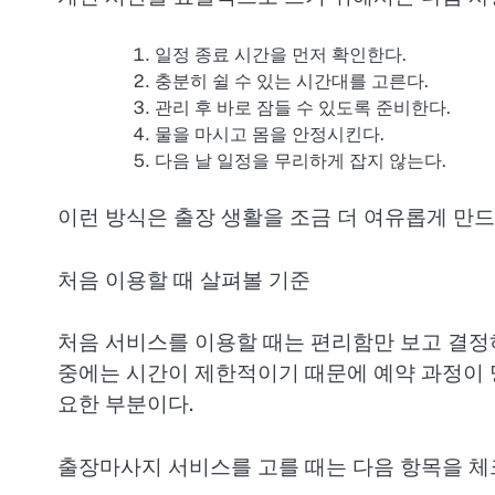
일정 종료 시간을 먼저 확인한다.
충분히 쉴 수 있는 시간대를 고른다.
관리 후 바로 잠들 수 있도록 준비한다.
물을 마시고 몸을 안정시킨다.
다음 날 일정을 무리하게 잡지 않는다.
이런 방식은 출장 생활을 조금 더 여유롭게 만드
처음 이용할 때 살펴볼 기준
처음 서비스를 이용할 때는 편리함만 보고 결정
중에는 시간이 제한적이기 때문에 예약 과정이 
요한 부분이다.
출장마사지 서비스를 고를 때는 다음 항목을 체