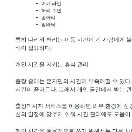
어깨 라인
허리 주변
종아리
발바닥
특히 다리와 허리는 이동 시간이 긴 사람에게 불
식이 필요하다.
개인 시간을 지키는 휴식 관리
출장 중에는 혼자만의 시간이 부족해질 수 있다.
시간이 줄어든다. 그래서 개인 공간에서 받는 관
출장마사지 서비스를 이용하면 외부 환경에 신경 
신의 일정에 맞추기 쉬워 시간 관리에도 도움이 
개인 시간을 효율적으로 쓰기 위해서는 다음 사