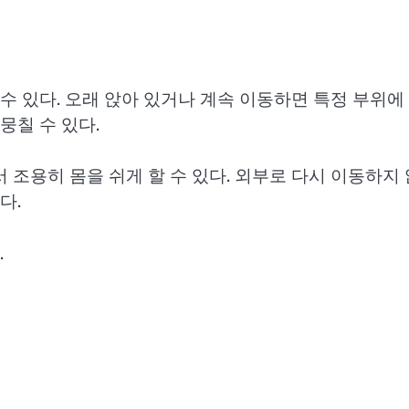
수 있다. 오래 앉아 있거나 계속 이동하면 특정 부위에
뭉칠 수 있다.
조용히 몸을 쉬게 할 수 있다. 외부로 다시 이동하지 
다.
.