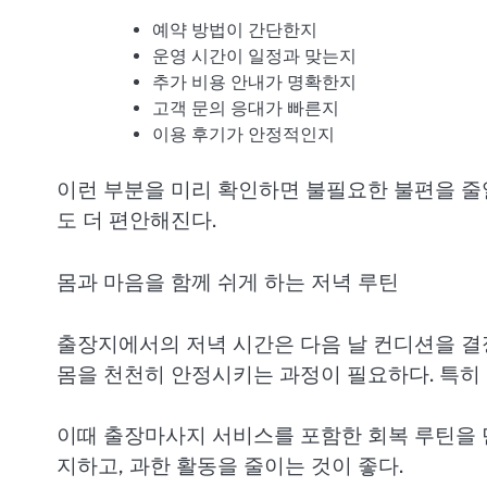
예약 방법이 간단한지
운영 시간이 일정과 맞는지
추가 비용 안내가 명확한지
고객 문의 응대가 빠른지
이용 후기가 안정적인지
이런 부분을 미리 확인하면 불필요한 불편을 줄일
도 더 편안해진다.
몸과 마음을 함께 쉬게 하는 저녁 루틴
출장지에서의 저녁 시간은 다음 날 컨디션을 결
몸을 천천히 안정시키는 과정이 필요하다. 특히 
이때 출장마사지 서비스를 포함한 회복 루틴을 만
지하고, 과한 활동을 줄이는 것이 좋다.