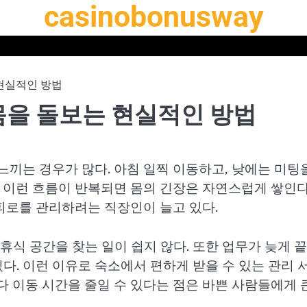
casinobonusway
현실적인 방법
몸을 돌보는 현실적인 방법
느끼는 경우가 많다. 아침 일찍 이동하고, 낮에는 미팅
 이런 흐름이 반복되면 몸의 긴장은 자연스럽게 쌓인다
피로를 관리하려는 직장인이 늘고 있다.
휴식 공간을 찾는 일이 쉽지 않다. 또한 업무가 늦게 
있다. 이런 이유로 숙소에서 편하게 받을 수 있는 관리 
다 이동 시간을 줄일 수 있다는 점은 바쁜 사람들에게 