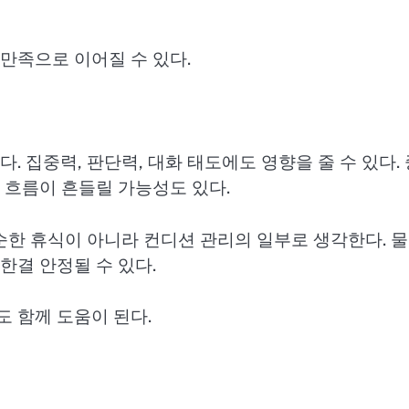
만족으로 이어질 수 있다.
. 집중력, 판단력, 대화 태도에도 영향을 줄 수 있다. 
 흐름이 흔들릴 가능성도 있다.
한 휴식이 아니라 컨디션 관리의 일부로 생각한다. 
한결 안정될 수 있다.
 함께 도움이 된다.