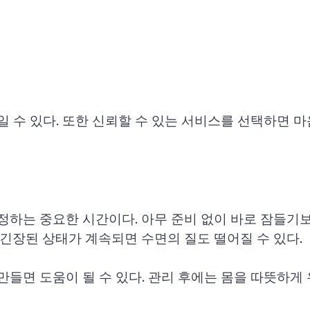
 수 있다. 또한 신뢰할 수 있는 서비스를 선택하면 마
정하는 중요한 시간이다. 아무 준비 없이 바로 잠들기
긴장된 상태가 계속되면 수면의 질도 떨어질 수 있다.
들면 도움이 될 수 있다. 관리 후에는 몸을 따뜻하게 