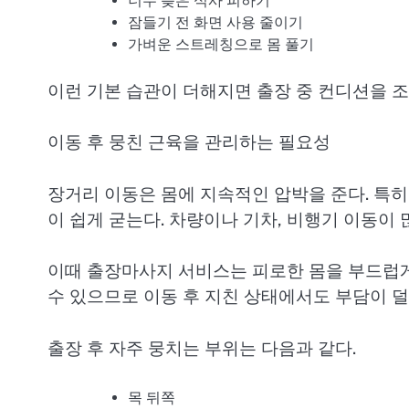
너무 늦은 식사 피하기
잠들기 전 화면 사용 줄이기
가벼운 스트레칭으로 몸 풀기
이런 기본 습관이 더해지면 출장 중 컨디션을 조
이동 후 뭉친 근육을 관리하는 필요성
장거리 이동은 몸에 지속적인 압박을 준다. 특
이 쉽게 굳는다. 차량이나 기차, 비행기 이동이
이때 출장마사지 서비스는 피로한 몸을 부드럽게
수 있으므로 이동 후 지친 상태에서도 부담이 덜
출장 후 자주 뭉치는 부위는 다음과 같다.
목 뒤쪽