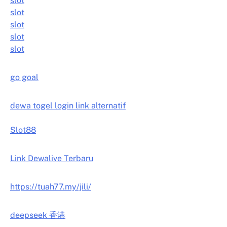
slot
slot
slot
slot
slot
go goal
dewa togel login link alternatif
Slot88
Link Dewalive Terbaru
https://tuah77.my/jili/
deepseek 香港