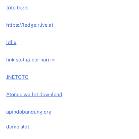
toto togel
https://ledge.rlive.at
Idlix
link slot gacor hari ini
JNETOTO
Atomic wallet download
apindobandung.org
demo slot