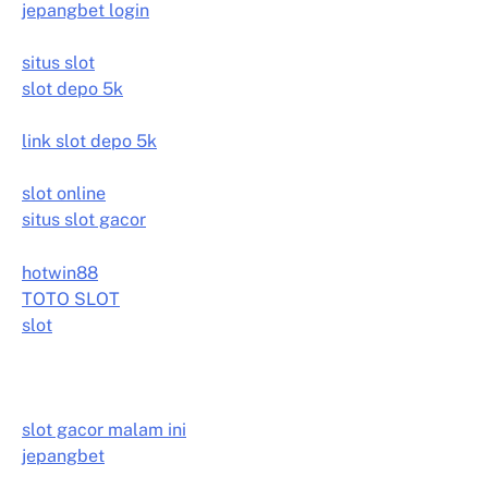
jepangbet login
situs slot
slot depo 5k
link slot depo 5k
slot online
situs slot gacor
hotwin88
TOTO SLOT
slot
slot gacor malam ini
jepangbet