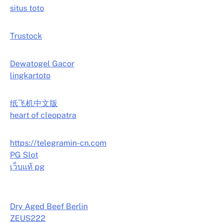
situs toto
Trustock
Dewatogel Gacor
lingkartoto
纸飞机中文版
heart of cleopatra
https://telegramin-cn.com
PG Slot
เว็บแท้ pg
Dry Aged Beef Berlin
ZEUS222