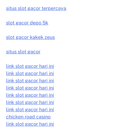
situs slot gacor terpercaya
slot gacor depo 5k
slot gacor kakek zeus
situs slot gacor
link slot gacor hari ini
link slot gacor hari ini
link slot gacor hari ini
link slot gacor hari ini
link slot gacor hari ini
link slot gacor hari ini
link slot gacor hari ini
chicken road casino
link slot gacor hari ini