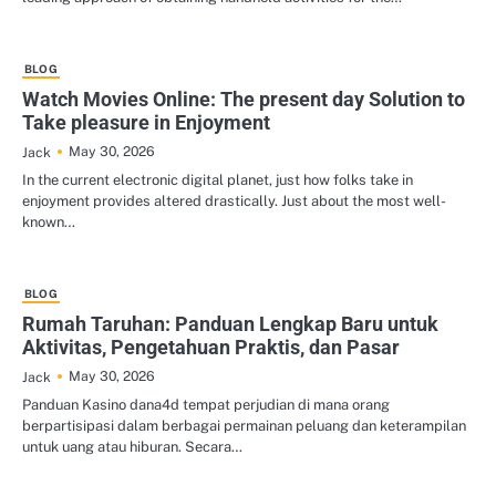
BLOG
Watch Movies Online: The present day Solution to
Take pleasure in Enjoyment
May 30, 2026
Jack
In the current electronic digital planet, just how folks take in
enjoyment provides altered drastically. Just about the most well-
known…
BLOG
Rumah Taruhan: Panduan Lengkap Baru untuk
Aktivitas, Pengetahuan Praktis, dan Pasar
May 30, 2026
Jack
Panduan Kasino dana4d tempat perjudian di mana orang
berpartisipasi dalam berbagai permainan peluang dan keterampilan
untuk uang atau hiburan. Secara…