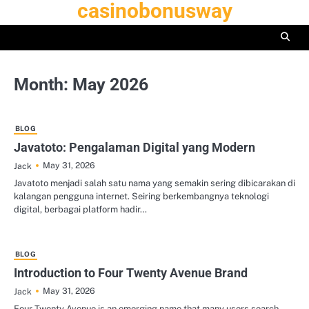
casinobonusway
Skip
to
content
Month:
May 2026
BLOG
Javatoto: Pengalaman Digital yang Modern
May 31, 2026
Jack
Javatoto menjadi salah satu nama yang semakin sering dibicarakan di
kalangan pengguna internet. Seiring berkembangnya teknologi
digital, berbagai platform hadir…
BLOG
Introduction to Four Twenty Avenue Brand
May 31, 2026
Jack
Four Twenty Avenue is an emerging name that many users search