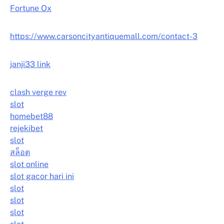
Fortune Ox
https://www.carsoncityantiquemall.com/contact-3
janji33 link
clash verge rev
slot
homebet88
rejekibet
slot
สล็อต
slot online
slot gacor hari ini
slot
slot
slot