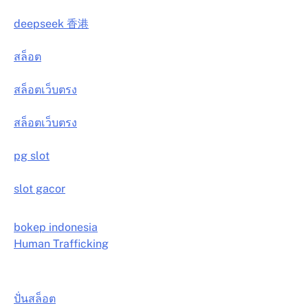
deepseek 香港
สล็อต
สล็อตเว็บตรง
สล็อตเว็บตรง
pg slot
slot gacor
bokep indonesia
Human Trafficking
ปั่นสล็อต