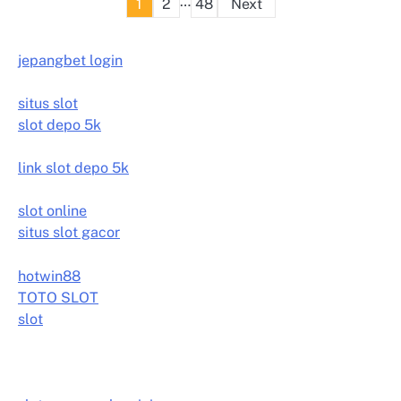
…
1
2
48
Next
pagination
jepangbet login
situs slot
slot depo 5k
link slot depo 5k
slot online
situs slot gacor
hotwin88
TOTO SLOT
slot