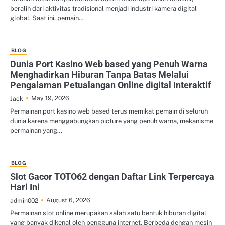
beralih dari aktivitas tradisional menjadi industri kamera digital
global. Saat ini, pemain…
BLOG
Dunia Port Kasino Web based yang Penuh Warna
Menghadirkan Hiburan Tanpa Batas Melalui
Pengalaman Petualangan Online digital Interaktif
May 19, 2026
Jack
Permainan port kasino web based terus memikat pemain di seluruh
dunia karena menggabungkan picture yang penuh warna, mekanisme
permainan yang…
BLOG
Slot Gacor TOTO62 dengan Daftar Link Terpercaya
Hari Ini
August 6, 2026
admin002
Permainan slot online merupakan salah satu bentuk hiburan digital
yang banyak dikenal oleh pengguna internet. Berbeda dengan mesin