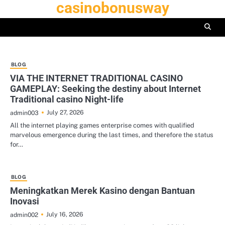
casinobonusway
Skip
to
content
BLOG
VIA THE INTERNET TRADITIONAL CASINO
GAMEPLAY: Seeking the destiny about Internet
Traditional casino Night-life
July 27, 2026
admin003
All the internet playing games enterprise comes with qualified
marvelous emergence during the last times, and therefore the status
for…
BLOG
Meningkatkan Merek Kasino dengan Bantuan
Inovasi
July 16, 2026
admin002