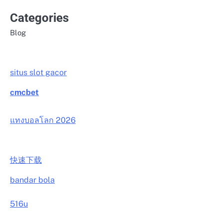
Categories
Blog
situs slot gacor
cmcbet
แทงบอลโลก 2026
快速下载
bandar bola
516u