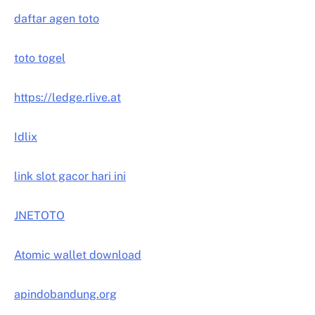
daftar agen toto
toto togel
https://ledge.rlive.at
Idlix
link slot gacor hari ini
JNETOTO
Atomic wallet download
apindobandung.org