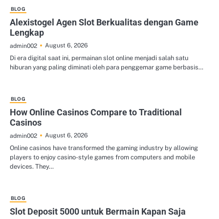
BLOG
Alexistogel Agen Slot Berkualitas dengan Game
Lengkap
August 6, 2026
admin002
Di era digital saat ini, permainan slot online menjadi salah satu
hiburan yang paling diminati oleh para penggemar game berbasis…
BLOG
How Online Casinos Compare to Traditional
Casinos
August 6, 2026
admin002
Online casinos have transformed the gaming industry by allowing
players to enjoy casino-style games from computers and mobile
devices. They…
BLOG
Slot Deposit 5000 untuk Bermain Kapan Saja