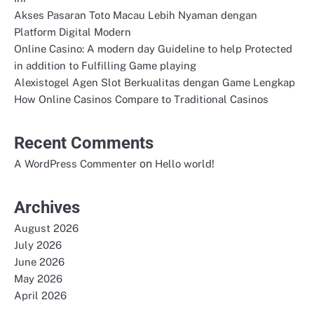
Akses Pasaran Toto Macau Lebih Nyaman dengan
Platform Digital Modern
Online Casino: A modern day Guideline to help Protected
in addition to Fulfilling Game playing
Alexistogel Agen Slot Berkualitas dengan Game Lengkap
How Online Casinos Compare to Traditional Casinos
Recent Comments
on
A WordPress Commenter
Hello world!
Archives
August 2026
July 2026
June 2026
May 2026
April 2026