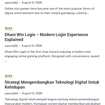
August 6, 2026
admin002
Online slot games have become one of the most popular forms of
digital entertainment due to their simple gameplay, colorful…
BLOG
Dhani Win Login – Modern Login Experience
Explained
August 6, 2026
admin002
Dhani Win Login is the first step toward enjoying a modern and
engaging online gaming platform. Designed with convenience, speed,
…
BLOG
Strategi Mengembangkan Teknologi Digital Untuk
Kehidupan
August 6, 2026
admin004
Teknologi digital telah menjadi bagian penting dalam perkembangan
masyarakat modern. Kemajuan sistem digital memberikan perubahan