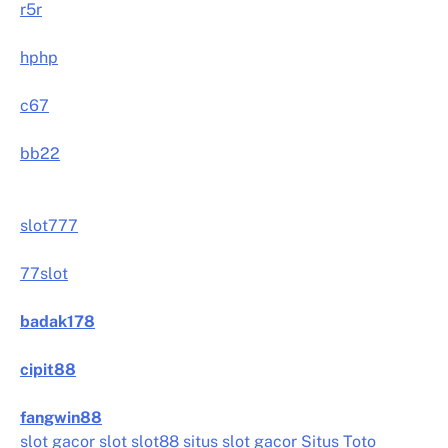
r5r
hphp
c67
bb22
slot777
77slot
badak178
cipit88
fangwin88
slot gacor
slot
slot88
situs slot gacor
Situs Toto