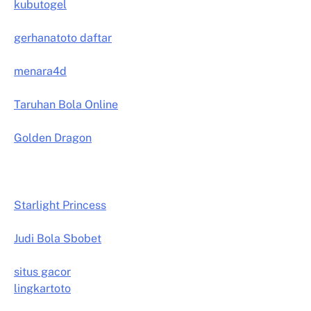
kubutogel
gerhanatoto daftar
menara4d
Taruhan Bola Online
Golden Dragon
Starlight Princess
Judi Bola Sbobet
situs gacor
lingkartoto