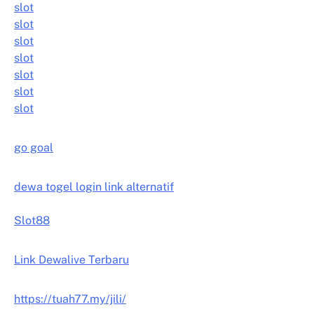
slot
slot
slot
slot
slot
slot
slot
go goal
dewa togel login link alternatif
Slot88
Link Dewalive Terbaru
https://tuah77.my/jili/