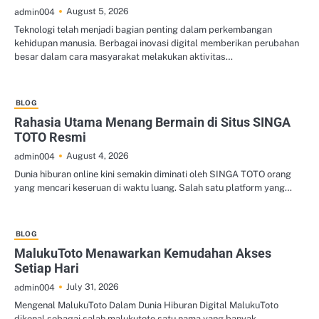
August 5, 2026
admin004
Teknologi telah menjadi bagian penting dalam perkembangan
kehidupan manusia. Berbagai inovasi digital memberikan perubahan
besar dalam cara masyarakat melakukan aktivitas…
BLOG
Rahasia Utama Menang Bermain di Situs SINGA
TOTO Resmi
August 4, 2026
admin004
Dunia hiburan online kini semakin diminati oleh SINGA TOTO orang
yang mencari keseruan di waktu luang. Salah satu platform yang…
BLOG
MalukuToto Menawarkan Kemudahan Akses
Setiap Hari
July 31, 2026
admin004
Mengenal MalukuToto Dalam Dunia Hiburan Digital MalukuToto
dikenal sebagai salah malukutoto satu nama yang banyak