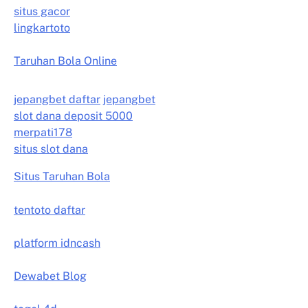
situs gacor
lingkartoto
Taruhan Bola Online
jepangbet daftar
jepangbet
slot dana deposit 5000
merpati178
situs slot dana
Situs Taruhan Bola
tentoto daftar
platform idncash
Dewabet Blog