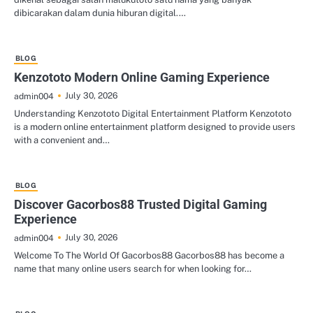
dibicarakan dalam dunia hiburan digital.…
BLOG
Kenzototo Modern Online Gaming Experience
July 30, 2026
admin004
Understanding Kenzototo Digital Entertainment Platform Kenzototo
is a modern online entertainment platform designed to provide users
with a convenient and…
BLOG
Discover Gacorbos88 Trusted Digital Gaming
Experience
July 30, 2026
admin004
Welcome To The World Of Gacorbos88 Gacorbos88 has become a
name that many online users search for when looking for…