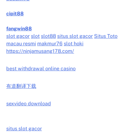
cipit88
fangwin88
slot gacor
slot
slot88
situs slot gacor
Situs Toto
macau resmi
makmur76
slot hoki
https://ninjamusang178.com/
best withdrawal online casino
有道翻译下载
sexvideo download
situs slot gacor