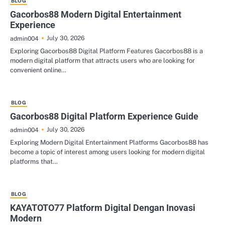
BLOG
Gacorbos88 Modern Digital Entertainment
Experience
July 30, 2026
admin004
Exploring Gacorbos88 Digital Platform Features Gacorbos88 is a
modern digital platform that attracts users who are looking for
convenient online…
BLOG
Gacorbos88 Digital Platform Experience Guide
July 30, 2026
admin004
Exploring Modern Digital Entertainment Platforms Gacorbos88 has
become a topic of interest among users looking for modern digital
platforms that…
BLOG
KAYATOTO77 Platform Digital Dengan Inovasi
Modern