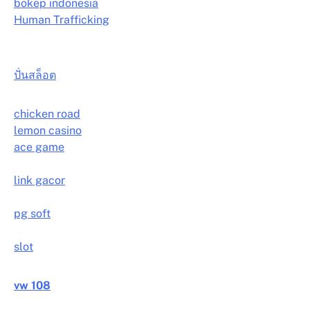
bokep indonesia
Human Trafficking
ปั่นสล็อต
chicken road
lemon casino
ace game
link gacor
pg soft
slot
vw 108