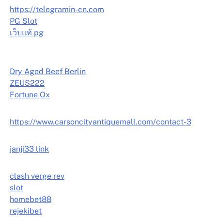
https://telegramin-cn.com
PG Slot
เว็บแท้ pg
Dry Aged Beef Berlin
ZEUS222
Fortune Ox
https://www.carsoncityantiquemall.com/contact-3
janji33 link
clash verge rev
slot
homebet88
rejekibet