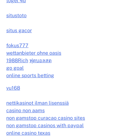
togel 4d
situstoto
situs gacor
fokus777
wettanbieter ohne oasis
1988Rich
ฟุตบอลสด
go goal
online sports betting
vu168
nettikasinot ilman lisenssiä
casino non aams
non gamstop curacao casino sites
non gamstop casinos with paypal
online casino texas