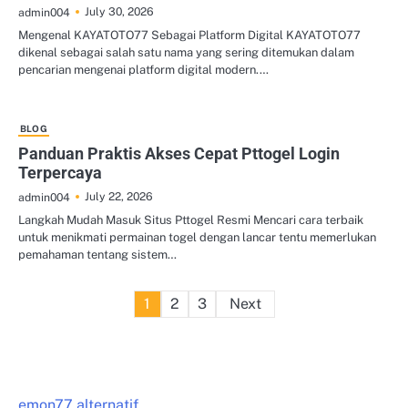
July 30, 2026
admin004
Mengenal KAYATOTO77 Sebagai Platform Digital KAYATOTO77
dikenal sebagai salah satu nama yang sering ditemukan dalam
pencarian mengenai platform digital modern.…
BLOG
Panduan Praktis Akses Cepat Pttogel Login
Terpercaya
July 22, 2026
admin004
Langkah Mudah Masuk Situs Pttogel Resmi Mencari cara terbaik
untuk menikmati permainan togel dengan lancar tentu memerlukan
pemahaman tentang sistem…
Posts
1
2
3
Next
pagination
emon77 alternatif