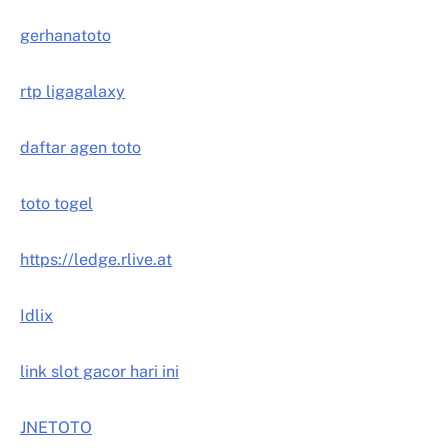
gerhanatoto
rtp ligagalaxy
daftar agen toto
toto togel
https://ledge.rlive.at
Idlix
link slot gacor hari ini
JNETOTO