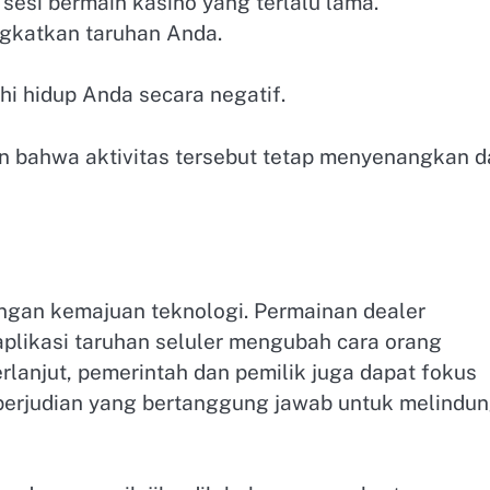
 sesi bermain kasino yang terlalu lama.
gkatkan taruhan Anda.
i hidup Anda secara negatif.
n bahwa aktivitas tersebut tetap menyenangkan d
engan kemajuan teknologi. Permainan dealer
 aplikasi taruhan seluler mengubah cara orang
erlanjut, pemerintah dan pemilik juga dapat fokus
 perjudian yang bertanggung jawab untuk melindun