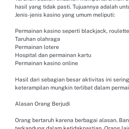
hasil yang tidak pasti. Tujuannya adalah u
Jenis-jenis kasino yang umum meliputi:
Permainan kasino seperti blackjack, roulette
Taruhan olahraga
Permainan lotere
Hospital dan permainan kartu
Permainan kasino online
Hasil dari sebagian besar aktivitas ini seri
keterampilan mungkin terlibat dalam permai
Alasan Orang Berjudi
Orang bertaruh karena berbagai alasan. Ba
terkandung dalam ketidakpastian. Orang lai