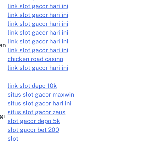
link slot gacor hari ini
link slot gacor hari ini
link slot gacor hari ini
link slot gacor hari ini
link slot gacor hari ini
an
link slot gacor hari ini
chicken road casino
link slot gacor hari ini
link slot depo 10k
situs slot gacor maxwin
situs slot gacor hari ini
situs slot gacor zeus
gi
slot gacor depo 5k
slot gacor bet 200
slot