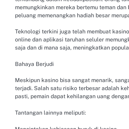
memungkinkan mereka bertemu teman dan be
peluang memenangkan hadiah besar merupak
Teknologi terkini juga telah membuat kasin
online dan aplikasi taruhan seluler memu
saja dan di mana saja, meningkatkan popular
Bahaya Berjudi
Meskipun kasino bisa sangat menarik, sang
terjadi. Salah satu risiko terbesar adalah 
pasti, pemain dapat kehilangan uang dengan 
Tantangan lainnya meliputi:
Menciptakan kebiasaan buruk di kasino