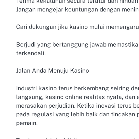
Terima kekalahan secara teratur dan hindari
Jangan mengejar keuntungan dengan menin
Cari dukungan jika kasino mulai memengaruh
Berjudi yang bertanggung jawab memastika
terkendali.
Jalan Anda Menuju Kasino
Industri kasino terus berkembang seiring d
langsung, kasino online realitas nyata, dan
merasakan perjudian. Ketika inovasi terus b
pada regulasi yang lebih baik dan tindakan
pemain.