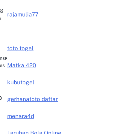
ng
rajamulia77
n
toto togel
ons
Matka 420
ies
kubutogel
D
gerhanatoto daftar
menara4d
Taruhan Bola Online