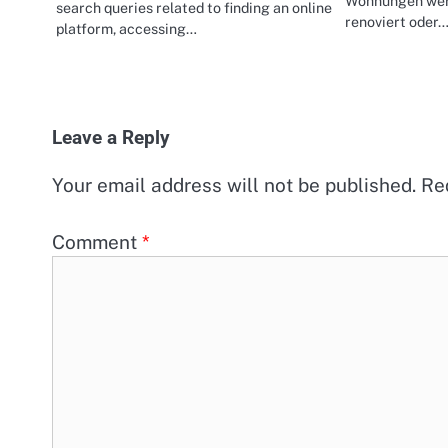
Wohnungen werd
search queries related to finding an online
renoviert oder
platform, accessing…
Leave a Reply
Your email address will not be published.
Re
Comment
*