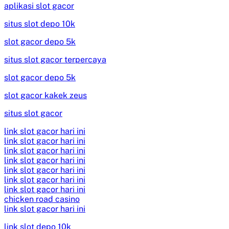
aplikasi slot gacor
situs slot depo 10k
slot gacor depo 5k
situs slot gacor terpercaya
slot gacor depo 5k
slot gacor kakek zeus
situs slot gacor
link slot gacor hari ini
link slot gacor hari ini
link slot gacor hari ini
link slot gacor hari ini
link slot gacor hari ini
link slot gacor hari ini
link slot gacor hari ini
chicken road casino
link slot gacor hari ini
link slot depo 10k