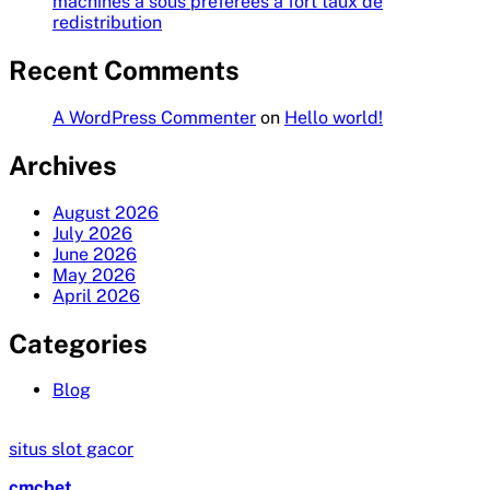
machines à sous préférées à fort taux de
redistribution
Recent Comments
A WordPress Commenter
on
Hello world!
Archives
August 2026
July 2026
June 2026
May 2026
April 2026
Categories
Blog
situs slot gacor
cmcbet