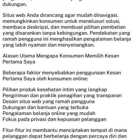
dukungan.
Situs web Anda dirancang agar mudah dinavigasi,
memungkinkan konsumen untuk menelusuri solusi,
membaca deskripsi, dan membuat pilihan pembelian
yang disarankan tanpa kebingungan. Pendekatan yang
ramah pengguna ini menghasilkan pengalaman belanja
yang lebih nyaman dan menyenangkan.
Alasan Utama Mengapa Konsumen Memilih Kesan
Pertama Saya
Beberapa faktor menyebabkan penggunaan Kesan
Pertama Saya oleh konsumen online:
Pilihan produk kesehatan intim yang lengkap
Pengiriman dan praktik penagihan yang transparan
Desain situs web yang ramah pengguna
Dukungan dan bantuan yang terbuka
Pengalaman belanja online yang mudah
Fokus pada privasi dan kepuasan pelanggan
Fitur-fitur ini membantu menciptakan tempat di mana
pelanggan dapat berbelanja dengan percaya diri dan