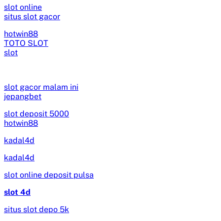
slot online
situs slot gacor
hotwin88
TOTO SLOT
slot
slot gacor malam ini
jepangbet
slot deposit 5000
hotwin88
kadal4d
kadal4d
slot online deposit pulsa
slot 4d
situs slot depo 5k