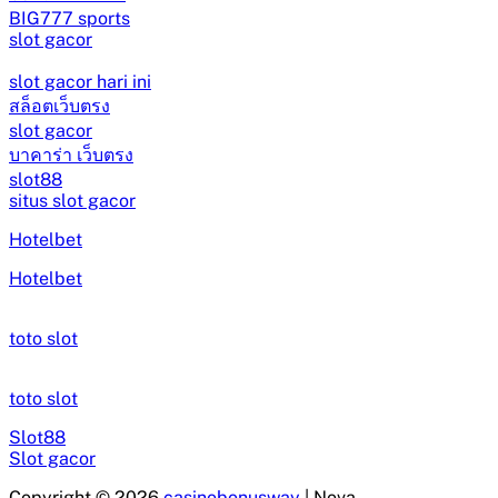
BIG777 sports
slot gacor
slot gacor hari ini
สล็อตเว็บตรง
slot gacor
บาคาร่า เว็บตรง
slot88
situs slot gacor
Hotelbet
Hotelbet
toto slot
toto slot
Slot88
Slot gacor
Copyright © 2026
casinobonusway
| Nova