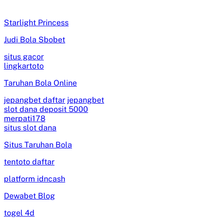
Starlight Princess
Judi Bola Sbobet
situs gacor
lingkartoto
Taruhan Bola Online
jepangbet daftar
jepangbet
slot dana deposit 5000
merpati178
situs slot dana
Situs Taruhan Bola
tentoto daftar
platform idncash
Dewabet Blog
togel 4d