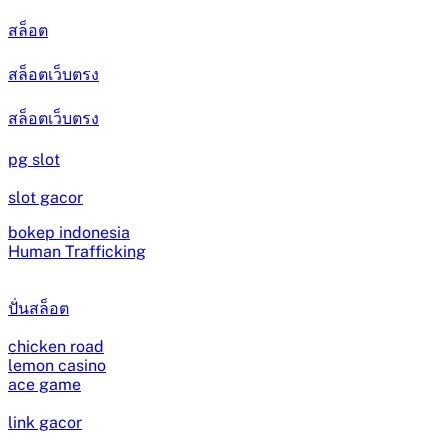
สล็อต
สล็อตเว็บตรง
สล็อตเว็บตรง
pg slot
slot gacor
bokep indonesia
Human Trafficking
ปั่นสล็อต
chicken road
lemon casino
ace game
link gacor