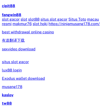
cipit88
fangwin88
slot gacor
slot
slot88
situs slot gacor
Situs Toto
macau
resmi
makmur76
slot hoki
https://ninjamusang178.com/
best withdrawal online casino
有道翻译下载
sexvideo download
situs slot gacor
lux88 login
Exodus wallet download
musang178
kasloy
tw88