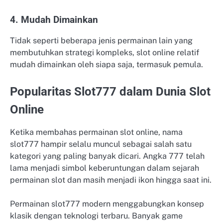
4. Mudah Dimainkan
Tidak seperti beberapa jenis permainan lain yang
membutuhkan strategi kompleks, slot online relatif
mudah dimainkan oleh siapa saja, termasuk pemula.
Popularitas Slot777 dalam Dunia Slot
Online
Ketika membahas permainan slot online, nama
slot777 hampir selalu muncul sebagai salah satu
kategori yang paling banyak dicari. Angka 777 telah
lama menjadi simbol keberuntungan dalam sejarah
permainan slot dan masih menjadi ikon hingga saat ini.
Permainan slot777 modern menggabungkan konsep
klasik dengan teknologi terbaru. Banyak game