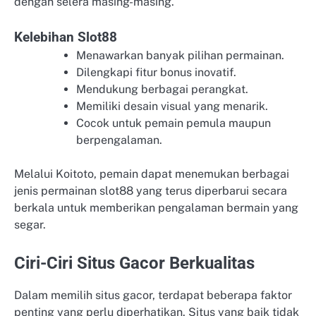
dengan selera masing-masing.
Kelebihan Slot88
Menawarkan banyak pilihan permainan.
Dilengkapi fitur bonus inovatif.
Mendukung berbagai perangkat.
Memiliki desain visual yang menarik.
Cocok untuk pemain pemula maupun
berpengalaman.
Melalui Koitoto, pemain dapat menemukan berbagai
jenis permainan slot88 yang terus diperbarui secara
berkala untuk memberikan pengalaman bermain yang
segar.
Ciri-Ciri Situs Gacor Berkualitas
Dalam memilih situs gacor, terdapat beberapa faktor
penting yang perlu diperhatikan. Situs yang baik tidak