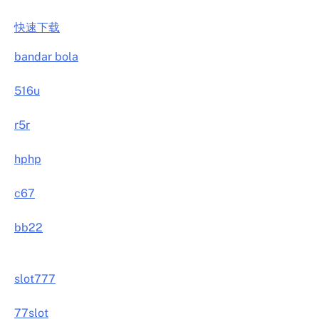
快速下载
bandar bola
516u
r5r
hphp
c67
bb22
slot777
77slot