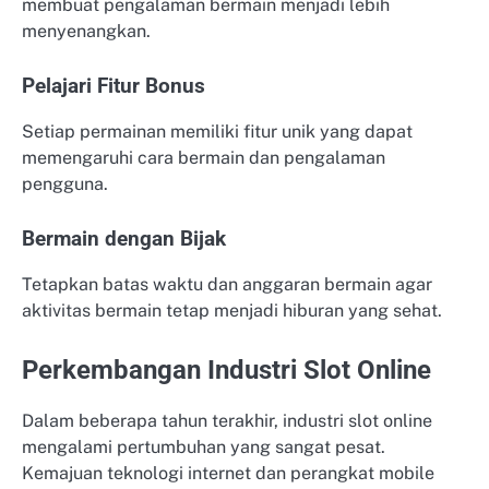
membuat pengalaman bermain menjadi lebih
menyenangkan.
Pelajari Fitur Bonus
Setiap permainan memiliki fitur unik yang dapat
memengaruhi cara bermain dan pengalaman
pengguna.
Bermain dengan Bijak
Tetapkan batas waktu dan anggaran bermain agar
aktivitas bermain tetap menjadi hiburan yang sehat.
Perkembangan Industri Slot Online
Dalam beberapa tahun terakhir, industri slot online
mengalami pertumbuhan yang sangat pesat.
Kemajuan teknologi internet dan perangkat mobile