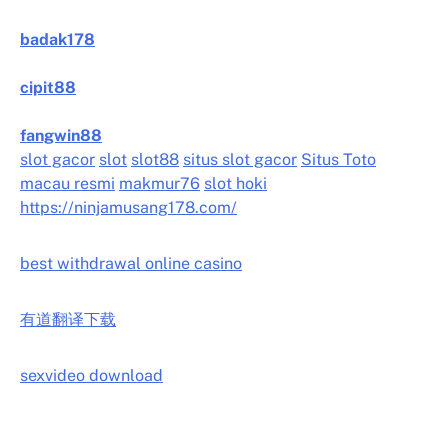
badak178
cipit88
fangwin88
slot gacor
slot
slot88
situs slot gacor
Situs Toto
macau resmi
makmur76
slot hoki
https://ninjamusang178.com/
best withdrawal online casino
有道翻译下载
sexvideo download