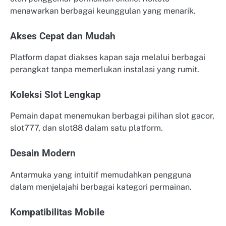
menawarkan berbagai keunggulan yang menarik.
Akses Cepat dan Mudah
Platform dapat diakses kapan saja melalui berbagai
perangkat tanpa memerlukan instalasi yang rumit.
Koleksi Slot Lengkap
Pemain dapat menemukan berbagai pilihan slot gacor,
slot777, dan slot88 dalam satu platform.
Desain Modern
Antarmuka yang intuitif memudahkan pengguna
dalam menjelajahi berbagai kategori permainan.
Kompatibilitas Mobile