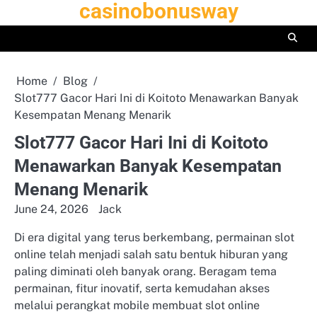
casinobonusway
Skip
to
content
Home
Blog
Slot777 Gacor Hari Ini di Koitoto Menawarkan Banyak
Kesempatan Menang Menarik
Slot777 Gacor Hari Ini di Koitoto
Menawarkan Banyak Kesempatan
Menang Menarik
June 24, 2026
Jack
Di era digital yang terus berkembang, permainan slot
online telah menjadi salah satu bentuk hiburan yang
paling diminati oleh banyak orang. Beragam tema
permainan, fitur inovatif, serta kemudahan akses
melalui perangkat mobile membuat slot online