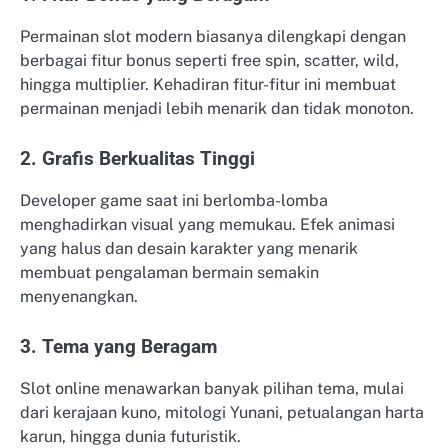
Permainan slot modern biasanya dilengkapi dengan
berbagai fitur bonus seperti free spin, scatter, wild,
hingga multiplier. Kehadiran fitur-fitur ini membuat
permainan menjadi lebih menarik dan tidak monoton.
2. Grafis Berkualitas Tinggi
Developer game saat ini berlomba-lomba
menghadirkan visual yang memukau. Efek animasi
yang halus dan desain karakter yang menarik
membuat pengalaman bermain semakin
menyenangkan.
3. Tema yang Beragam
Slot online menawarkan banyak pilihan tema, mulai
dari kerajaan kuno, mitologi Yunani, petualangan harta
karun, hingga dunia futuristik.