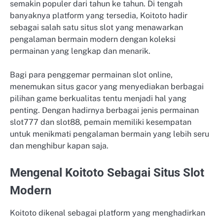
semakin populer dari tahun ke tahun. Di tengah
banyaknya platform yang tersedia, Koitoto hadir
sebagai salah satu situs slot yang menawarkan
pengalaman bermain modern dengan koleksi
permainan yang lengkap dan menarik.
Bagi para penggemar permainan slot online,
menemukan situs gacor yang menyediakan berbagai
pilihan game berkualitas tentu menjadi hal yang
penting. Dengan hadirnya berbagai jenis permainan
slot777 dan slot88, pemain memiliki kesempatan
untuk menikmati pengalaman bermain yang lebih seru
dan menghibur kapan saja.
Mengenal Koitoto Sebagai Situs Slot
Modern
Koitoto dikenal sebagai platform yang menghadirkan