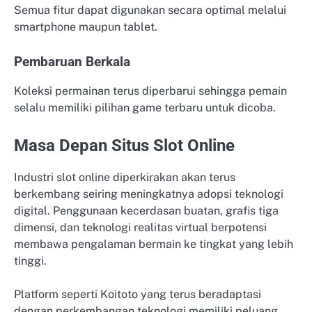
Semua fitur dapat digunakan secara optimal melalui
smartphone maupun tablet.
Pembaruan Berkala
Koleksi permainan terus diperbarui sehingga pemain
selalu memiliki pilihan game terbaru untuk dicoba.
Masa Depan Situs Slot Online
Industri slot online diperkirakan akan terus
berkembang seiring meningkatnya adopsi teknologi
digital. Penggunaan kecerdasan buatan, grafis tiga
dimensi, dan teknologi realitas virtual berpotensi
membawa pengalaman bermain ke tingkat yang lebih
tinggi.
Platform seperti Koitoto yang terus beradaptasi
dengan perkembangan teknologi memiliki peluang