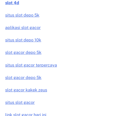
slot 4d
situs slot depo 5k
aplikasi slot gacor
situs slot depo 10k
slot gacor depo 5k
situs slot gacor terpercaya
slot gacor depo 5k
slot gacor kakek zeus
situs slot gacor
link slot gacor hari ini