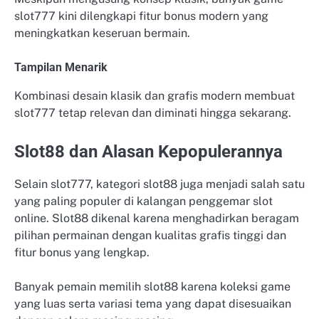
slot777 kini dilengkapi fitur bonus modern yang
meningkatkan keseruan bermain.
Tampilan Menarik
Kombinasi desain klasik dan grafis modern membuat
slot777 tetap relevan dan diminati hingga sekarang.
Slot88 dan Alasan Kepopulerannya
Selain slot777, kategori slot88 juga menjadi salah satu
yang paling populer di kalangan penggemar slot
online. Slot88 dikenal karena menghadirkan beragam
pilihan permainan dengan kualitas grafis tinggi dan
fitur bonus yang lengkap.
Banyak pemain memilih slot88 karena koleksi game
yang luas serta variasi tema yang dapat disesuaikan