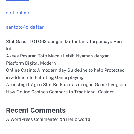
slot online
santoto4d daftar
Slot Gacor TOTO62 dengan Daftar Link Terpercaya Hari
Ini
Akses Pasaran Toto Macau Lebih Nyaman dengan
Platform Digital Modern
Online Casino: A modern day Guideline to help Protected
in addition to Fulfilling Game playing
Alexistogel Agen Slot Berkualitas dengan Game Lengkap
How Online Casinos Compare to Traditional Casinos
Recent Comments
on
A WordPress Commenter
Hello world!