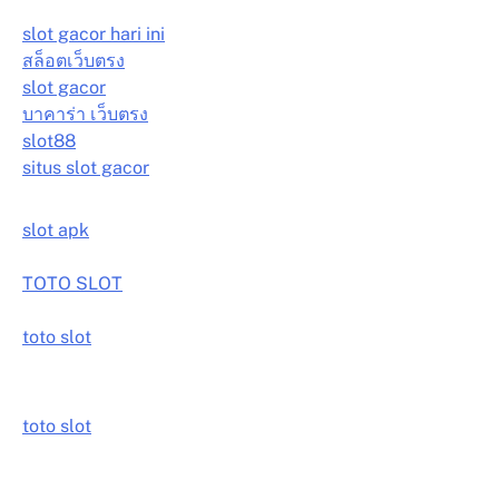
slot gacor hari ini
สล็อตเว็บตรง
slot gacor
บาคาร่า เว็บตรง
slot88
situs slot gacor
slot apk
TOTO SLOT
toto slot
toto slot