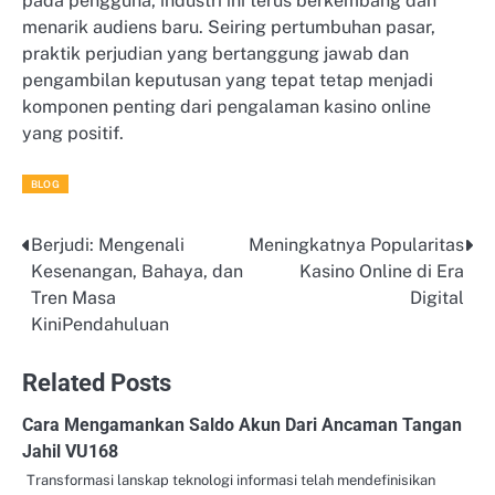
pada pengguna, industri ini terus berkembang dan
menarik audiens baru. Seiring pertumbuhan pasar,
praktik perjudian yang bertanggung jawab dan
pengambilan keputusan yang tepat tetap menjadi
komponen penting dari pengalaman kasino online
yang positif.
BLOG
Berjudi: Mengenali
Meningkatnya Popularitas
Post
Kesenangan, Bahaya, dan
Kasino Online di Era
navigation
Tren Masa
Digital
KiniPendahuluan
Related Posts
Cara Mengamankan Saldo Akun Dari Ancaman Tangan
Jahil VU168
Transformasi lanskap teknologi informasi telah mendefinisikan