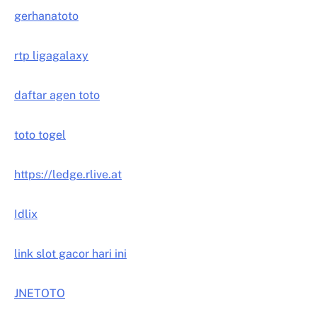
gerhanatoto
rtp ligagalaxy
daftar agen toto
toto togel
https://ledge.rlive.at
Idlix
link slot gacor hari ini
JNETOTO