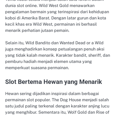
dunia slot online. Wild West Gold menawarkan
pengalaman bermain yang terinspirasi dari kehidupan
koboi di Amerika Barat. Dengan latar gurun dan kota
kecil khas era Wild West, permainan ini berhasil
menarik perhatian jutaan pemain.
Selain itu, Wild Bandito dan Wanted Dead or a Wild
juga menghadirkan konsep petualangan penuh aksi
yang tidak kalah menarik. Karakter bandit, sheriff, dan
pemburu hadiah menjadi elemen utama yang
memperkuat suasana permainan.
Slot Bertema Hewan yang Menarik
Hewan sering dijadikan inspirasi dalam berbagai
permainan slot populer. The Dog House menjadi salah
satu judul paling terkenal dengan karakter anjing lucu
yang menghibur. Sementara itu, Wolf Gold dan Rise of