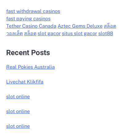
fast withdrawal casinos
fast paying casinos
Tether Casino Canada
Aztec Gems Deluxe
สล็อต
วอลเล็ต
สล็อต
slot gacor
situs slot gacor
slot88
Recent Posts
Real Pokies Australia
Livechat Klikfifa
slot online
slot online
slot online