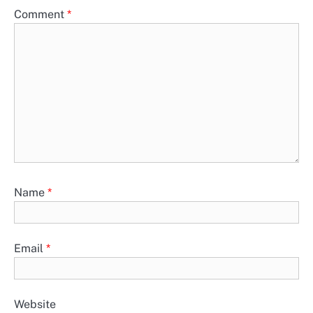
Comment
*
Name
*
Email
*
Website