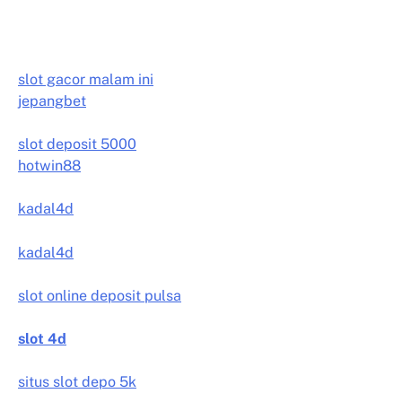
slot gacor malam ini
jepangbet
slot deposit 5000
hotwin88
kadal4d
kadal4d
slot online deposit pulsa
slot 4d
situs slot depo 5k