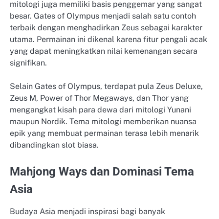
mitologi juga memiliki basis penggemar yang sangat
besar. Gates of Olympus menjadi salah satu contoh
terbaik dengan menghadirkan Zeus sebagai karakter
utama. Permainan ini dikenal karena fitur pengali acak
yang dapat meningkatkan nilai kemenangan secara
signifikan.
Selain Gates of Olympus, terdapat pula Zeus Deluxe,
Zeus M, Power of Thor Megaways, dan Thor yang
mengangkat kisah para dewa dari mitologi Yunani
maupun Nordik. Tema mitologi memberikan nuansa
epik yang membuat permainan terasa lebih menarik
dibandingkan slot biasa.
Mahjong Ways dan Dominasi Tema
Asia
Budaya Asia menjadi inspirasi bagi banyak