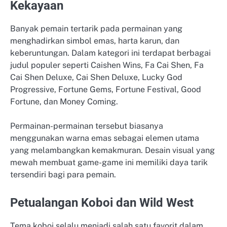
Kekayaan
Banyak pemain tertarik pada permainan yang
menghadirkan simbol emas, harta karun, dan
keberuntungan. Dalam kategori ini terdapat berbagai
judul populer seperti Caishen Wins, Fa Cai Shen, Fa
Cai Shen Deluxe, Cai Shen Deluxe, Lucky God
Progressive, Fortune Gems, Fortune Festival, Good
Fortune, dan Money Coming.
Permainan-permainan tersebut biasanya
menggunakan warna emas sebagai elemen utama
yang melambangkan kemakmuran. Desain visual yang
mewah membuat game-game ini memiliki daya tarik
tersendiri bagi para pemain.
Petualangan Koboi dan Wild West
Tema koboi selalu menjadi salah satu favorit dalam