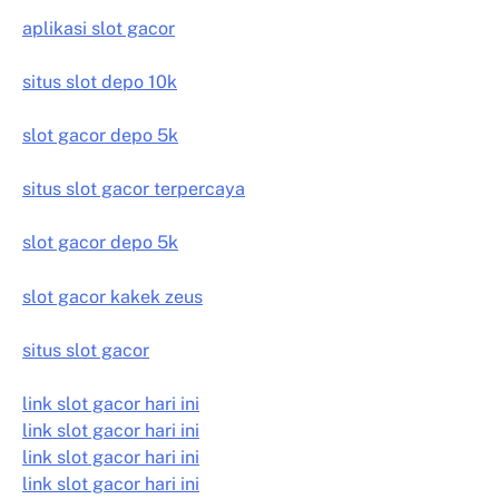
aplikasi slot gacor
situs slot depo 10k
slot gacor depo 5k
situs slot gacor terpercaya
slot gacor depo 5k
slot gacor kakek zeus
situs slot gacor
link slot gacor hari ini
link slot gacor hari ini
link slot gacor hari ini
link slot gacor hari ini