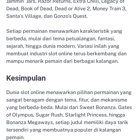
Jammin’ Jars, Razor Returns, Extra Chilli, Legacy of
Dead, Book of Dead, Dead or Alive 2, Money Train 3,
Santa’s Village, dan Gonzo’s Quest.
Setiap permainan menawarkan karakteristik yang
berbeda, mulai dari tema petualangan, fantasi,
sejarah, hingga dunia modern. Variasi inilah yang
membuat industri slot online terus berkembang dan
mampu menarik pemain dari berbagai kalangan.
Kesimpulan
Dunia slot online menawarkan pilihan permainan yang
sangat beragam dengan tema, fitur, dan mekanisme
yang berbeda-beda. Mulai dari Sweet Bonanza, Gates
of Olympus, Sugar Rush, Starlight Princess, hingga
Bonanza Megaways, setiap judul memiliki daya tarik
tersendiri yang membuatnya populer di kalangan
pemain.