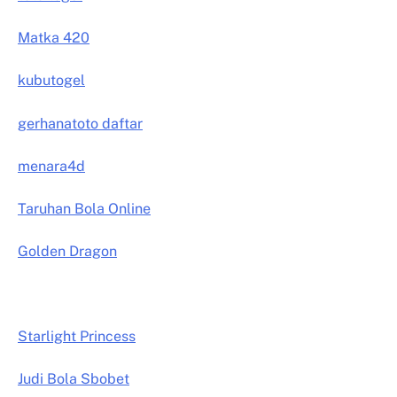
Matka 420
kubutogel
gerhanatoto daftar
menara4d
Taruhan Bola Online
Golden Dragon
Starlight Princess
Judi Bola Sbobet