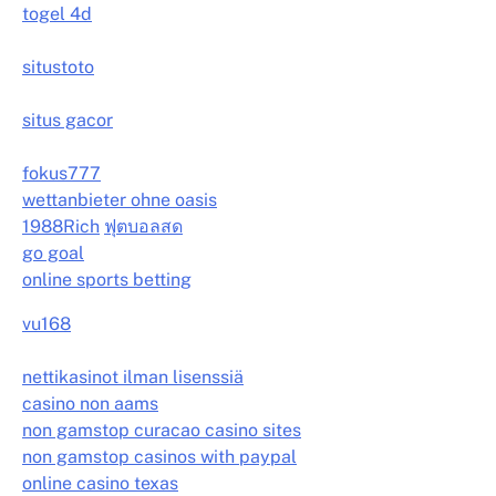
togel 4d
situstoto
situs gacor
fokus777
wettanbieter ohne oasis
1988Rich
ฟุตบอลสด
go goal
online sports betting
vu168
nettikasinot ilman lisenssiä
casino non aams
non gamstop curacao casino sites
non gamstop casinos with paypal
online casino texas