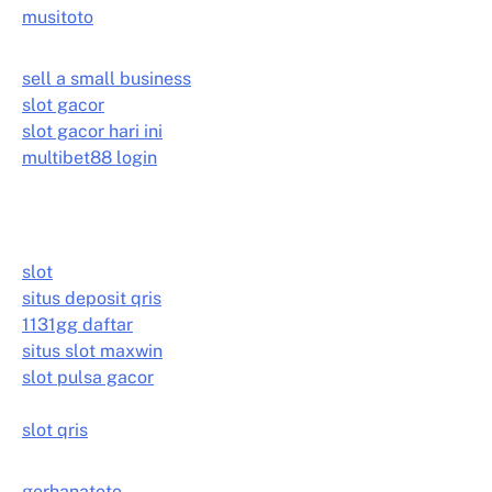
musitoto
sell a small business
slot gacor
slot gacor hari ini
multibet88 login
slot
situs deposit qris
1131gg daftar
situs slot maxwin
slot pulsa gacor
slot qris
gerhanatoto