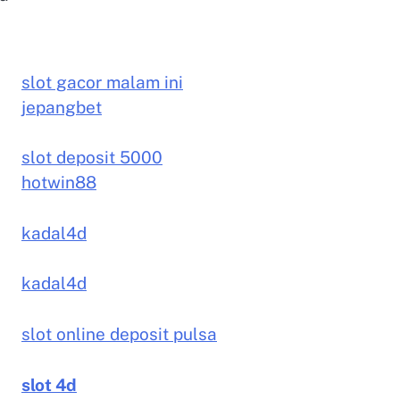
slot gacor malam ini
jepangbet
slot deposit 5000
hotwin88
kadal4d
kadal4d
slot online deposit pulsa
slot 4d