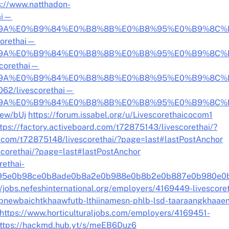
s://www.natthadon-
ai—
9A%E0%B9%84%E0%B8%8B%E0%B8%95%E0%B9%8C%
corethai—
9A%E0%B9%84%E0%B8%8B%E0%B8%95%E0%B9%8C%
scorethai—
9A%E0%B9%84%E0%B8%8B%E0%B8%95%E0%B9%8C%
062/livescorethai—
9A%E0%B9%84%E0%B8%8B%E0%B8%95%E0%B9%8C%
iew/bUj
https://forum.issabel.org/u/Livescorethaicocom1
ttps://factory.activeboard.com/t72875143/livescorethai/?
rd.com/t72875148/livescorethai/?page=last#lastPostAnchor
scorethai/?page=last#lastPostAnchor
ethai-
95e0b98ce0b8ade0b8a2e0b988e0b8b2e0b887e0b980e0
//jobs.nefeshinternational.org/employers/4169449-livescore
-epnewbaichtkhaawfutb-lthiinamesn-phlb-lsd-taaraangkhaae
https://www.horticulturaljobs.com/employers/4169451-
ttps://hackmd.hub.yt/s/meEB6Duz6