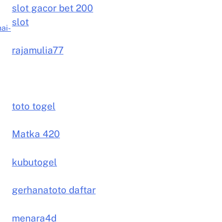
slot gacor bet 200
slot
ai-
rajamulia77
toto togel
Matka 420
kubutogel
gerhanatoto daftar
menara4d