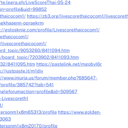
//te.legra.ph/LiveScoreThai-05-24
on=profile&uid=99852
ethaicocom1/
https://zb3.org/livescorethaicocom1/livescoreth
angkhaaenn-opraekrm
s://golosknig.com/profile/Livescorethaicocom1/
rethaicocom1/
/livescorethaicocom1/
oard_topic/9053260/8411094.htm
rd/board_topic/7203902/8411093.htm
232/8411095.htm
https://pastelink.net/mgobvl6r
s://justpaste.it/m1div
://www.iniuria.us/forum/member.php?685647-
hp/profile/385742?tab=541
ingleforumaction=profile&id=509567
Livescoreth1
1/
etersonm1x8m65313/profile
https://www.golden-
33063
etersonm1x8m20170/profile