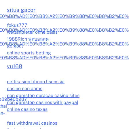
situs gacor
E0%B8%AD%E0%B8%A2%E0%B9%88%E0%B8%B2%E0%
fokus777
E0%B8%AD%E0%B8%A2%E0%B9%88%E0%B8%B2%E0%
wettanbieter ohne oasis
1988Rich
ฟุตบอลสด
E0%B8%AD%E0%B8%A2%E0%B9%88%E0%B8%B2%E0%
go goal
online sports betting
E0%B8%AD%E0%B8%A2%E0%B9%88%E0%B8%B2%E0%
vu168
nettikasinot ilman lisenssiä
casino non aams
non gamstop curacao casino sites
b89be0b987
non gamstop casinos with paypal
thai
online casino texas
nn-
fast withdrawal casinos