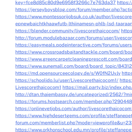
key=fce8d85c80d9e6958f3266c7e763da37
https:
https://jerseyboysblog.com/forum/member.php?acti
https://www.montessorijobsuk.co.uk/author/livescor
epnewbaichtkhaawfutb-lthiinamesn-phlb-lsd-taara
https://blender.community/livescorethaicocom/
http
http://forum.modulebazaar.com/forums/user/livesco
https://easymeals.qodeinteractive.com/forums/users
https://www.crossroadsbaitandtackle.com/board/b
https://www.greencarpetcleaningprescott.com/boa
https://www.sunemall.com/board/board_topic/8431
https://md.opensourceecology.de/s/W0fN2UvJv
http
https://schoolido.lu/user/Livescorethaicocom1/
https
Livescorethaicocom1
https://mail.party.biz/index.p
http://dtan.thaiembassy.de/uncategorized/2562/?m
https://forums.hostsearch.com/member.php?290448-
https://onlinevetjobs.com/author/livescorethaicocom
https://www.highdesertgems.com/profile/steffanep
forum.com/memberlist.php?mode=viewprofile&u=2
https://www.orkhonschool.edu.mn/profile/steffanep