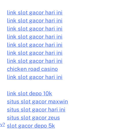
link slot gacor hari ini
link slot gacor hari ini
link slot gacor hari ini
link slot gacor hari ini
link slot gacor hari ini
link slot gacor hari ini
link slot gacor hari ini
chicken road casino
link slot gacor hari ini
link slot depo 10k
situs slot gacor maxwin
situs slot gacor hari ini
situs slot gacor zeus
wv?
slot gacor depo 5k