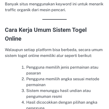
Banyak situs menggunakan keyword ini untuk menarik
traffic organik dari mesin pencari.
Cara Kerja Umum Sistem Togel
Online
Walaupun setiap platform bisa berbeda, secara umum
sistem togel online memiliki alur seperti berikut:
Pengguna memilih jenis permainan atau
pasaran
Pengguna memilih angka sesuai metode
permainan
Sistem menunggu hasil undian atau
pengumuman resmi
Hasil dicocokkan dengan pilihan angka
pengguna