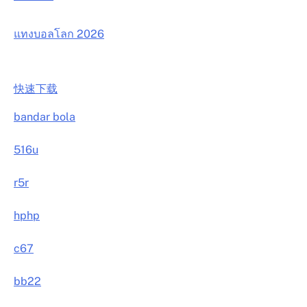
แทงบอลโลก 2026
快速下载
bandar bola
516u
r5r
hphp
c67
bb22