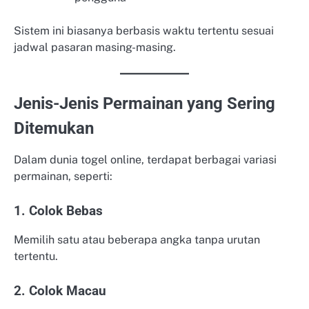
Sistem ini biasanya berbasis waktu tertentu sesuai
jadwal pasaran masing-masing.
Jenis-Jenis Permainan yang Sering
Ditemukan
Dalam dunia togel online, terdapat berbagai variasi
permainan, seperti:
1. Colok Bebas
Memilih satu atau beberapa angka tanpa urutan
tertentu.
2. Colok Macau