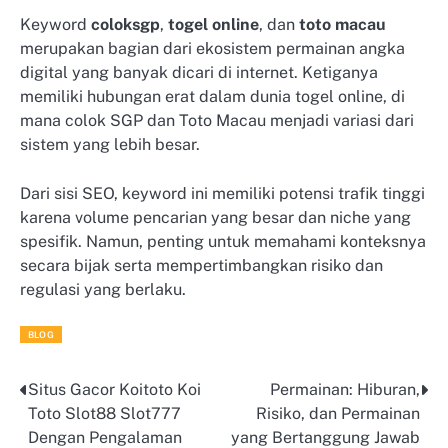
Keyword
coloksgp
,
togel online
, dan
toto macau
merupakan bagian dari ekosistem permainan angka
digital yang banyak dicari di internet. Ketiganya
memiliki hubungan erat dalam dunia togel online, di
mana colok SGP dan Toto Macau menjadi variasi dari
sistem yang lebih besar.
Dari sisi SEO, keyword ini memiliki potensi trafik tinggi
karena volume pencarian yang besar dan niche yang
spesifik. Namun, penting untuk memahami konteksnya
secara bijak serta mempertimbangkan risiko dan
regulasi yang berlaku.
BLOG
Situs Gacor Koitoto Koi
Permainan: Hiburan,
Post
Toto Slot88 Slot777
Risiko, dan Permainan
navigation
Dengan Pengalaman
yang Bertanggung Jawab