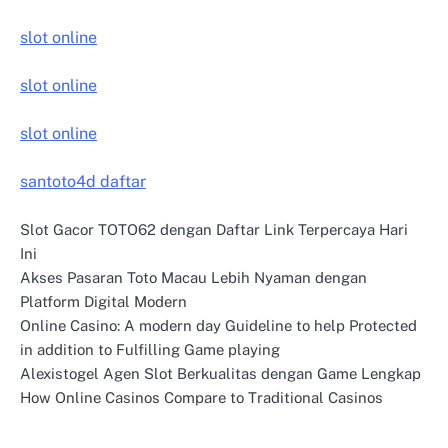
slot online
slot online
slot online
santoto4d daftar
Slot Gacor TOTO62 dengan Daftar Link Terpercaya Hari
Ini
Akses Pasaran Toto Macau Lebih Nyaman dengan
Platform Digital Modern
Online Casino: A modern day Guideline to help Protected
in addition to Fulfilling Game playing
Alexistogel Agen Slot Berkualitas dengan Game Lengkap
How Online Casinos Compare to Traditional Casinos