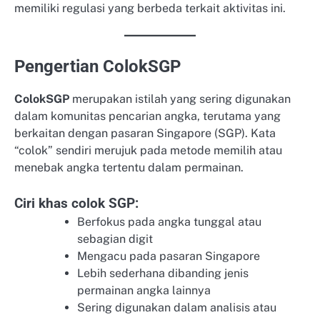
memiliki regulasi yang berbeda terkait aktivitas ini.
Pengertian ColokSGP
ColokSGP
merupakan istilah yang sering digunakan
dalam komunitas pencarian angka, terutama yang
berkaitan dengan pasaran Singapore (SGP). Kata
“colok” sendiri merujuk pada metode memilih atau
menebak angka tertentu dalam permainan.
Ciri khas colok SGP:
Berfokus pada angka tunggal atau
sebagian digit
Mengacu pada pasaran Singapore
Lebih sederhana dibanding jenis
permainan angka lainnya
Sering digunakan dalam analisis atau