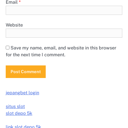
Email
*
Website
Save my name, email, and website in this browser
for the next time I comment.
jepangbet login
situs slot
slot depo 5k
link slot depo 5k