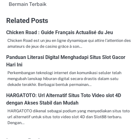
Bermain Terbaik
Related Posts
Chicken Road : Guide Français Actualisé du Jeu
Chicken Road est un jeu en ligne dynamique qui attire l’attention des
amateurs de jeux de casino grâce à son…
Panduan Literasi Digital Menghadapi Situs Slot Gacor
Hari Ini
Perkembangan teknologi internet dan komunikasi seluler telah
mengubah lanskap hiburan digital secara drastis dalam satu
dekade terakhir. Berbagai bentuk permainan…
HARGATOTO: Url Alternatif Situs Toto Video slot 4D
dengan Akses Stabil dan Mudah
HARGATOTO dikenal sebagai podium yang menyediakan situs toto
url alternatif untuk situs toto video slot 4D dan Slot88 terbaru.
Dengan…