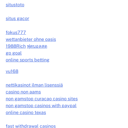
situstoto
situs gacor
fokus777
wettanbieter ohne oasis
1988Rich
ฟุตบอลสด
go goal
online sports betting
vu168
nettikasinot ilman lisenssiä
casino non aams
non gamstop curacao casino sites
non gamstop casinos with paypal
online casino texas
fast withdrawal casinos