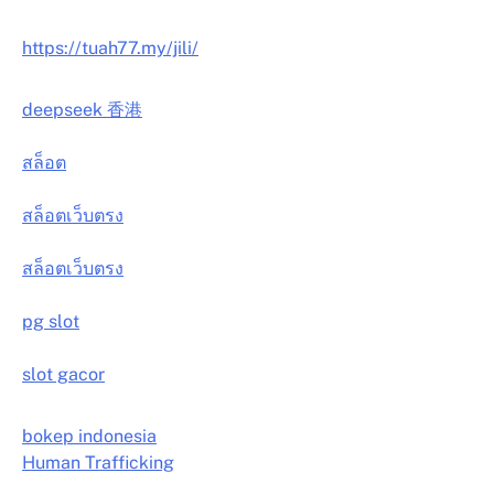
https://tuah77.my/jili/
deepseek 香港
สล็อต
สล็อตเว็บตรง
สล็อตเว็บตรง
pg slot
slot gacor
bokep indonesia
Human Trafficking