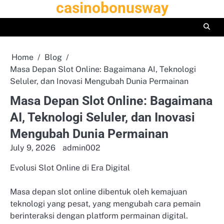
casinobonusway
Skip
to
content
Home
Blog
Masa Depan Slot Online: Bagaimana AI, Teknologi
Seluler, dan Inovasi Mengubah Dunia Permainan
Masa Depan Slot Online: Bagaimana
AI, Teknologi Seluler, dan Inovasi
Mengubah Dunia Permainan
July 9, 2026
admin002
Evolusi Slot Online di Era Digital
Masa depan slot online dibentuk oleh kemajuan
teknologi yang pesat, yang mengubah cara pemain
berinteraksi dengan platform permainan digital.