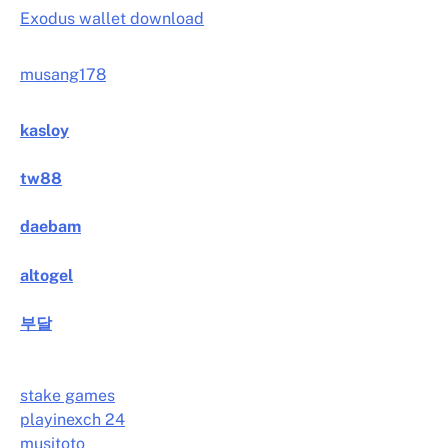
Exodus wallet download
musang178
kasloy
tw88
daebam
altogel
부달
stake games
playinexch 24
musitoto