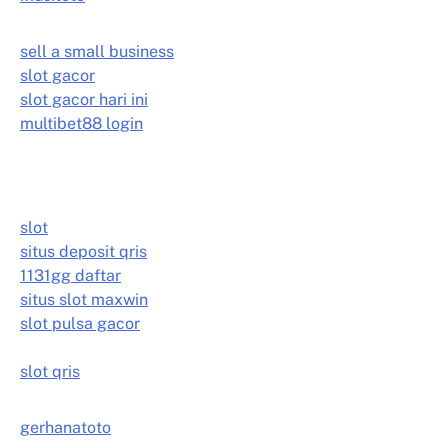
sell a small business
slot gacor
slot gacor hari ini
multibet88 login
slot
situs deposit qris
1131gg daftar
situs slot maxwin
slot pulsa gacor
slot qris
gerhanatoto