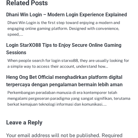
Related Posts
Dhani Win Login – Modern Login Experience Explained
Dhani Win Login is the first step toward enjoying a modern and
engaging online gaming platform. Designed with convenience,
speed,…
Login StarXO88 Tips to Enjoy Secure Online Gaming
Sessions
When people search for login starxo88, they are usually looking for
a simple way to access their account, understand how…
Heng Ong Bet Official menghadirkan platform digital
terpercaya dengan pengalaman bermain lebih aman
Perkembangan peradaban manusia di era kontemporer telah
mengalami pergeseran paradigma yang sangat signifikan, terutama
berkat kemajuan teknologi informasi dan komunikasi.…
Leave a Reply
Your email address will not be published.
Required