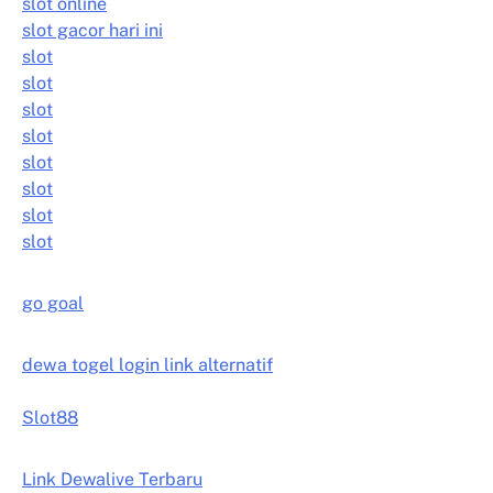
slot online
slot gacor hari ini
slot
slot
slot
slot
slot
slot
slot
slot
go goal
dewa togel login link alternatif
Slot88
Link Dewalive Terbaru