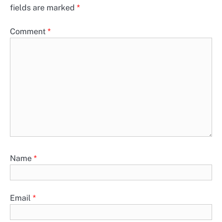
fields are marked
*
Comment
*
Name
*
Email
*