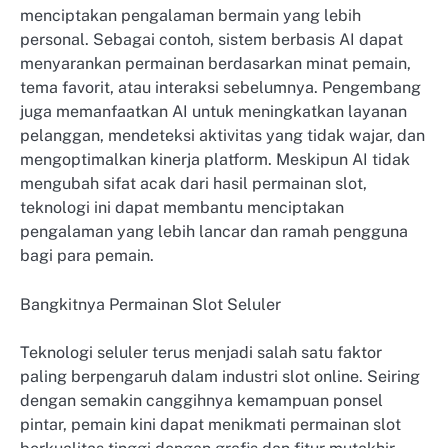
menciptakan pengalaman bermain yang lebih
personal. Sebagai contoh, sistem berbasis AI dapat
menyarankan permainan berdasarkan minat pemain,
tema favorit, atau interaksi sebelumnya. Pengembang
juga memanfaatkan AI untuk meningkatkan layanan
pelanggan, mendeteksi aktivitas yang tidak wajar, dan
mengoptimalkan kinerja platform. Meskipun AI tidak
mengubah sifat acak dari hasil permainan slot,
teknologi ini dapat membantu menciptakan
pengalaman yang lebih lancar dan ramah pengguna
bagi para pemain.
Bangkitnya Permainan Slot Seluler
Teknologi seluler terus menjadi salah satu faktor
paling berpengaruh dalam industri slot online. Seiring
dengan semakin canggihnya kemampuan ponsel
pintar, pemain kini dapat menikmati permainan slot