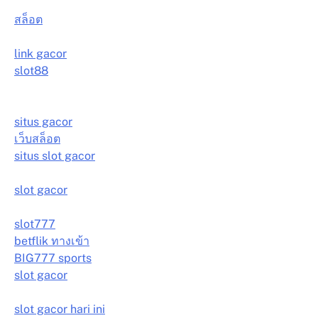
สล็อต
link gacor
slot88
situs gacor
เว็บสล็อต
situs slot gacor
slot gacor
slot777
betflik ทางเข้า
BIG777 sports
slot gacor
slot gacor hari ini