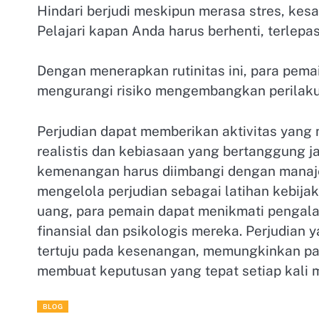
Hindari berjudi meskipun merasa stres, kes
Pelajari kapan Anda harus berhenti, terlepa
Dengan menerapkan rutinitas ini, para pem
mengurangi risiko mengembangkan perilaku
Perjudian dapat memberikan aktivitas yang
realistis dan kebiasaan yang bertanggung 
kemenangan harus diimbangi dengan manaje
mengelola perjudian sebagai latihan kebij
uang, para pemain dapat menikmati pengala
finansial dan psikologis mereka. Perjudian
tertuju pada kesenangan, memungkinkan par
membuat keputusan yang tepat setiap kali 
BLOG