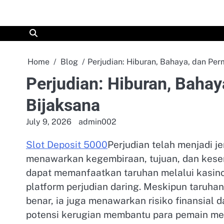
Skip
to
content
Home
Blog
Perjudian: Hiburan, Bahaya, dan Pe
Perjudian: Hiburan, Baha
Bijaksana
July 9, 2026
admin002
Slot Deposit 5000
Perjudian telah menjadi je
menawarkan kegembiraan, tujuan, dan kese
dapat memanfaatkan taruhan melalui kasino 
platform perjudian daring. Meskipun taruh
benar, ia juga menawarkan risiko finansia
potensi kerugian membantu para pemain me