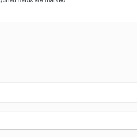
quired fields are marked
*