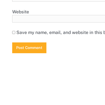
Website
Save my name, email, and website in this 