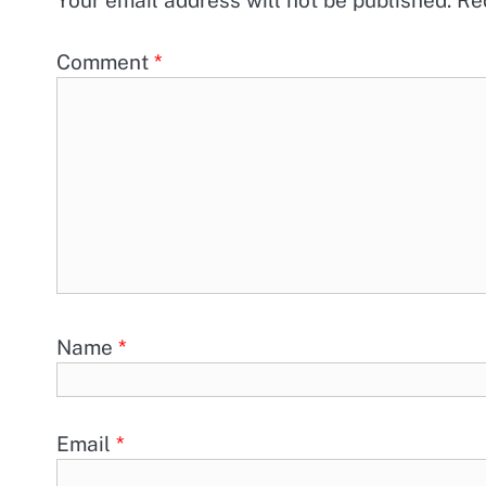
Your email address will not be published.
Re
Comment
*
Name
*
Email
*