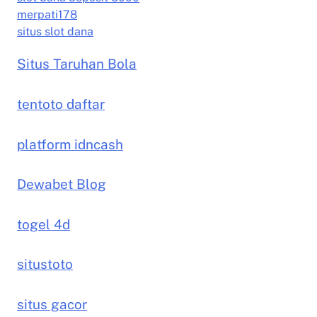
merpati178
situs slot dana
Situs Taruhan Bola
tentoto daftar
platform idncash
Dewabet Blog
togel 4d
situstoto
situs gacor