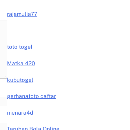
rajamulia77
toto togel
Matka 420
kubutogel
gerhanatoto daftar
menara4d
Taruhan Bola Online