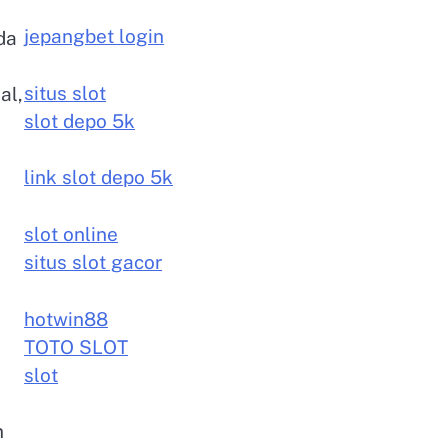
jepangbet login
da
situs slot
al,
slot depo 5k
link slot depo 5k
slot online
situs slot gacor
hotwin88
TOTO SLOT
slot
n