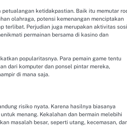
a petualangan ketidakpastian. Baik itu memutar ro
ruhan olahraga, potensi kemenangan menciptakan
terlibat. Perjudian juga merupakan aktivitas sosi
nikmati permainan bersama di kasino dan
atkan popularitasnya. Para pemain game tentu
n dari komputer dan ponsel pintar mereka,
hampir di mana saja.
andung risiko nyata. Karena hasilnya biasanya
n untuk menang. Kekalahan dan bermain melebihi
an masalah besar, seperti utang, kecemasan, da