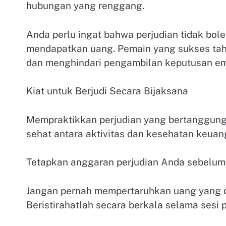
hubungan yang renggang.
Anda perlu ingat bahwa perjudian tidak bol
mendapatkan uang. Pemain yang sukses tah
dan menghindari pengambilan keputusan em
Kiat untuk Berjudi Secara Bijaksana
Mempraktikkan perjudian yang bertanggun
sehat antara aktivitas dan kesehatan keuan
Tetapkan anggaran perjudian Anda sebelum
Jangan pernah mempertaruhkan uang yang d
Beristirahatlah secara berkala selama sesi p