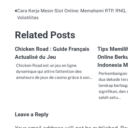
Cara Kerja Mesin Slot Online: Memahami RTP, RNG,
Post
Volatilitas
navigation
Related Posts
Chicken Road : Guide Français
Tips Memili
Actualisé du Jeu
Online Berk
Indonesia M
Chicken Road est un jeu en ligne
dynamique qui attire l’attention des
Perkembangan t
amateurs de jeux de casino grâce à son…
dua dekade ter
lanskap berbaga
signifikan, dan
salah satu…
Leave a Reply