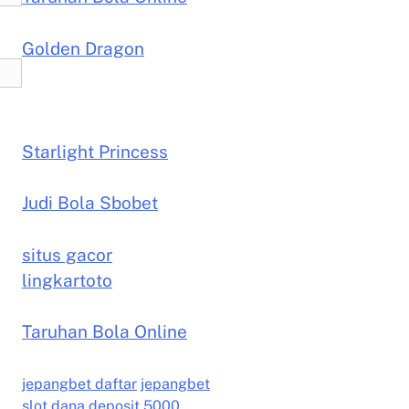
Golden Dragon
Starlight Princess
Judi Bola Sbobet
situs gacor
lingkartoto
Taruhan Bola Online
jepangbet daftar
jepangbet
slot dana deposit 5000