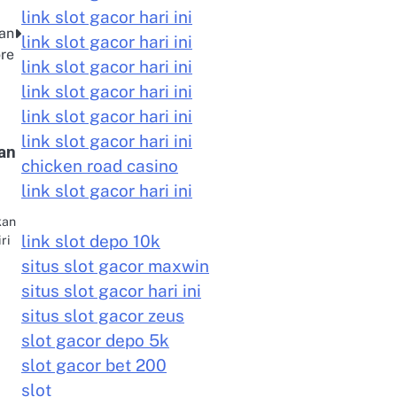
link slot gacor hari ini
an
link slot gacor hari ini
re
link slot gacor hari ini
link slot gacor hari ini
link slot gacor hari ini
link slot gacor hari ini
an
chicken road casino
link slot gacor hari ini
kan
link slot depo 10k
ri
situs slot gacor maxwin
situs slot gacor hari ini
situs slot gacor zeus
slot gacor depo 5k
slot gacor bet 200
slot