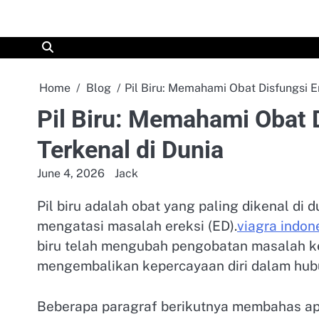
Skip
to
content
Home
Blog
Pil Biru: Memahami Obat Disfungsi Er
Pil Biru: Memahami Obat D
Terkenal di Dunia
June 4, 2026
Jack
Pil biru adalah obat yang paling dikenal di 
mengatasi masalah ereksi (ED).
viagra indon
biru telah mengubah pengobatan masalah k
mengembalikan kepercayaan diri dalam hu
Beberapa paragraf berikutnya membahas apa 