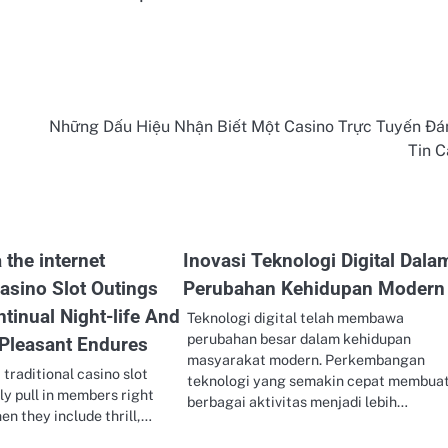
Những Dấu Hiệu Nhận Biết Một Casino Trực Tuyến Đá
Tin C
 the internet
Inovasi Teknologi Digital Dala
casino Slot Outings
Perubahan Kehidupan Modern
tinual Night-life And
Teknologi digital telah membawa
perubahan besar dalam kehidupan
 Pleasant Endures
masyarakat modern. Perkembangan
 traditional casino slot
teknologi yang semakin cepat membua
y pull in members right
berbagai aktivitas menjadi lebih…
en they include thrill,…