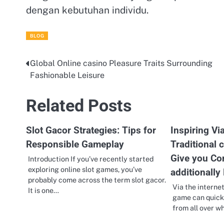
dengan kebutuhan individu.
BLOG
Global Online casino Pleasure Traits Surrounding
Post
Fashionable Leisure
navigation
Related Posts
Slot Gacor Strategies: Tips for
Inspiring Via
Responsible Gameplay
Traditional 
Give you Con
Introduction If you’ve recently started
exploring online slot games, you’ve
additionally
probably come across the term slot gacor.
Via the internet
It is one…
game can quickl
from all over wh