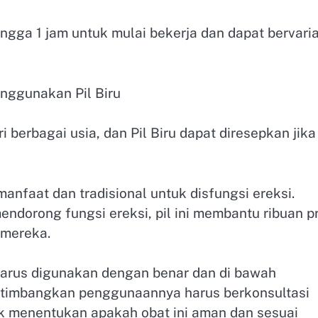
gga 1 jam untuk mulai bekerja dan dapat bervaria
enggunakan Pil Biru
 berbagai usia, dan Pil Biru dapat diresepkan jika
rmanfaat dan tradisional untuk disfungsi ereksi.
ndorong fungsi ereksi, pil ini membantu ribuan pr
 mereka.
 harus digunakan dengan benar dan di bawah
timbangkan penggunaannya harus berkonsultasi
k menentukan apakah obat ini aman dan sesuai