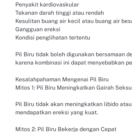
Penyakit kardiovaskular
Tekanan darah tinggi atau rendah
Kesulitan buang air kecil atau buang air bes
Gangguan ereksi
Kondisi penglihatan tertentu
Pil Biru tidak boleh digunakan bersamaan d
karena kombinasi ini dapat menyebabkan pen
Kesalahpahaman Mengenai Pil Biru
Mitos 1: Pil Biru Meningkatkan Gairah Seksu
Pil Biru tidak akan meningkatkan libido ata
mendapatkan ereksi yang kuat.
Mitos 2: Pil Biru Bekerja dengan Cepat