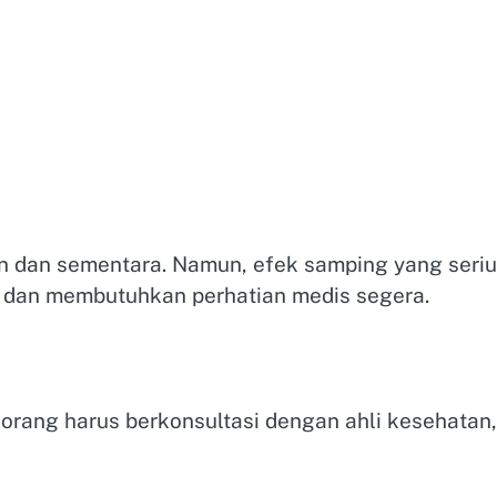
an dan sementara. Namun, efek samping yang seri
sa dan membutuhkan perhatian medis segera.
orang harus berkonsultasi dengan ahli kesehatan,