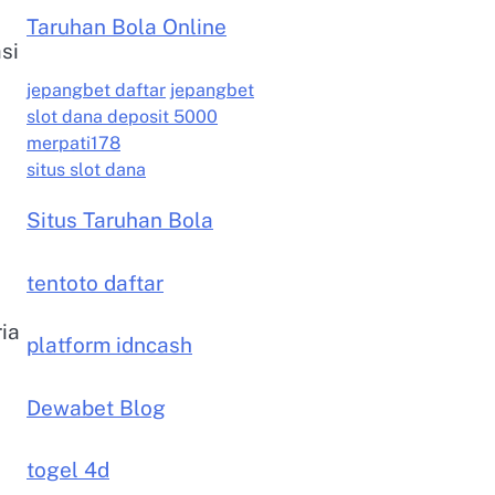
Taruhan Bola Online
si
jepangbet daftar
jepangbet
slot dana deposit 5000
merpati178
situs slot dana
Situs Taruhan Bola
tentoto daftar
ia
platform idncash
Dewabet Blog
togel 4d