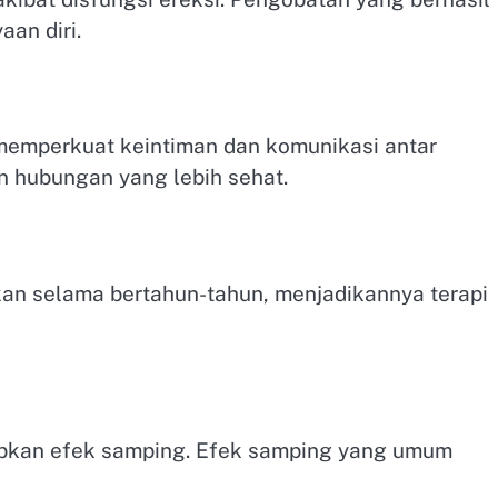
an diri.
memperkuat keintiman dan komunikasi antar
 hubungan yang lebih sehat.
nakan selama bertahun-tahun, menjadikannya terapi
babkan efek samping. Efek samping yang umum