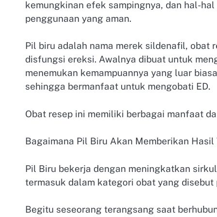
kemungkinan efek sampingnya, dan hal-hal 
penggunaan yang aman.
Pil biru adalah nama merek sildenafil, oba
disfungsi ereksi. Awalnya dibuat untuk meng
menemukan kemampuannya yang luar biasa u
sehingga bermanfaat untuk mengobati ED.
Obat resep ini memiliki berbagai manfaat da
Bagaimana Pil Biru Akan Memberikan Hasil 
Pil Biru bekerja dengan meningkatkan sirkula
termasuk dalam kategori obat yang disebut 
Begitu seseorang terangsang saat berhubun