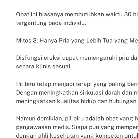
Obat ini biasanya membutuhkan waktu 30 hin
tergantung pada individu.
Mitos 3: Hanya Pria yang Lebih Tua yang M
Disfungsi ereksi dapat memengaruhi pria dari
secara klinis sesuai.
Pil biru tetap menjadi terapi yang paling be
Dengan meningkatkan sirkulasi darah dan me
meningkatkan kualitas hidup dan hubungan
Namun demikian, pil biru adalah obat yang
pengawasan medis. Siapa pun yang memper
dengan ahli kesehatan yang kompeten untu