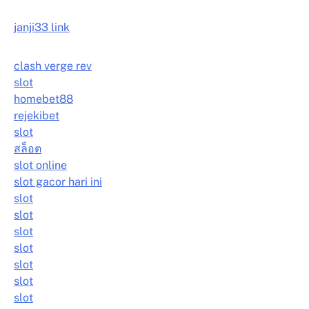
janji33 link
clash verge rev
slot
homebet88
rejekibet
slot
สล็อต
slot online
slot gacor hari ini
slot
slot
slot
slot
slot
slot
slot