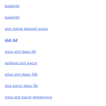
kadal4d
kadal4d
slot online deposit pulsa
slot 4d
situs slot depo 5k
aplikasi slot gacor
situs slot depo 10k
slot gacor depo 5k
situs slot gacor terpercaya