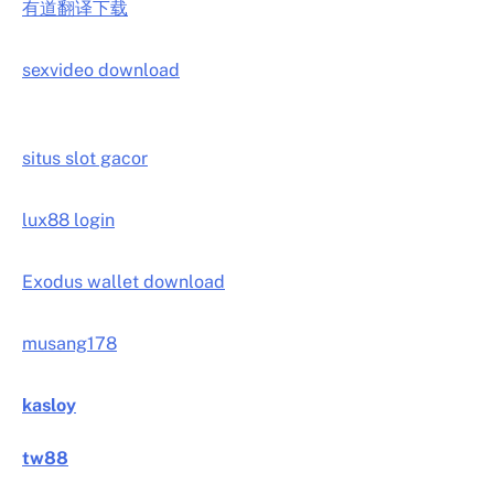
有道翻译下载
sexvideo download
situs slot gacor
lux88 login
Exodus wallet download
musang178
kasloy
tw88