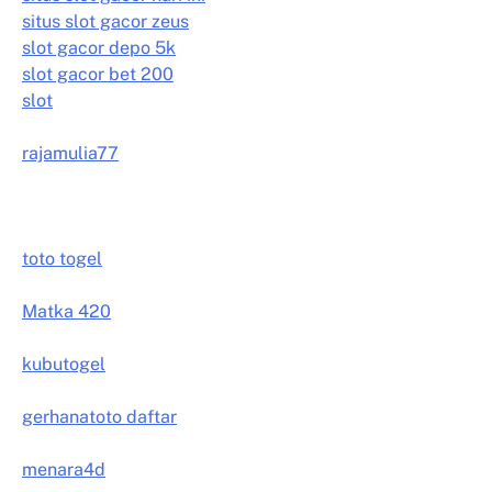
situs slot gacor zeus
slot gacor depo 5k
slot gacor bet 200
slot
rajamulia77
toto togel
Matka 420
kubutogel
gerhanatoto daftar
menara4d