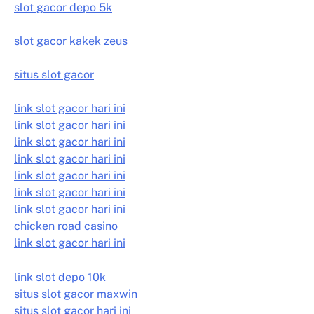
slot gacor depo 5k
slot gacor kakek zeus
situs slot gacor
link slot gacor hari ini
link slot gacor hari ini
link slot gacor hari ini
link slot gacor hari ini
link slot gacor hari ini
link slot gacor hari ini
link slot gacor hari ini
chicken road casino
link slot gacor hari ini
link slot depo 10k
situs slot gacor maxwin
situs slot gacor hari ini