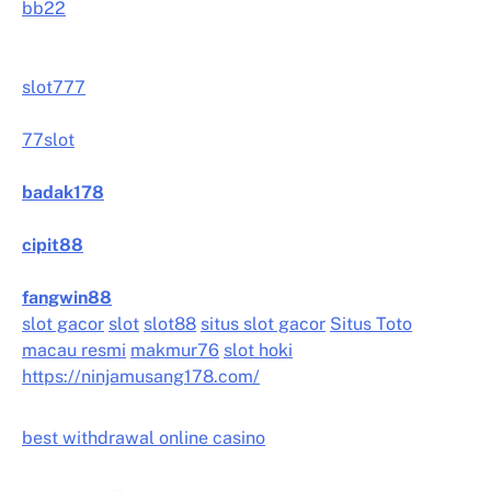
bb22
slot777
77slot
badak178
cipit88
fangwin88
slot gacor
slot
slot88
situs slot gacor
Situs Toto
macau resmi
makmur76
slot hoki
https://ninjamusang178.com/
best withdrawal online casino