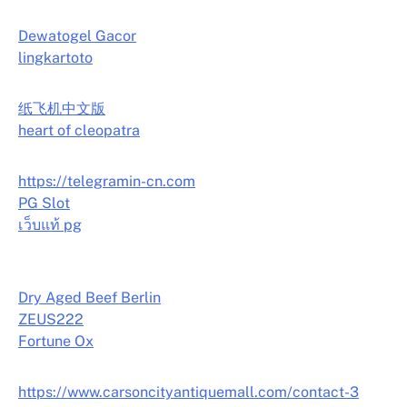
Dewatogel Gacor
lingkartoto
纸飞机中文版
heart of cleopatra
https://telegramin-cn.com
PG Slot
เว็บแท้ pg
Dry Aged Beef Berlin
ZEUS222
Fortune Ox
https://www.carsoncityantiquemall.com/contact-3