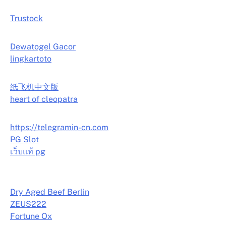
Trustock
Dewatogel Gacor
lingkartoto
纸飞机中文版
heart of cleopatra
https://telegramin-cn.com
PG Slot
เว็บแท้ pg
Dry Aged Beef Berlin
ZEUS222
Fortune Ox