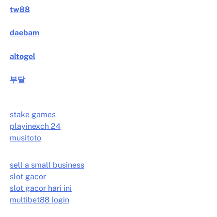
tw88
daebam
altogel
부달
stake games
playinexch 24
musitoto
sell a small business
slot gacor
slot gacor hari ini
multibet88 login