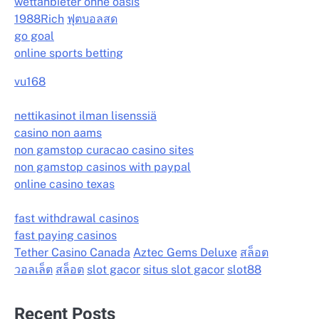
wettanbieter ohne oasis
1988Rich
ฟุตบอลสด
go goal
online sports betting
vu168
nettikasinot ilman lisenssiä
casino non aams
non gamstop curacao casino sites
non gamstop casinos with paypal
online casino texas
fast withdrawal casinos
fast paying casinos
Tether Casino Canada
Aztec Gems Deluxe
สล็อต
วอลเล็ต
สล็อต
slot gacor
situs slot gacor
slot88
Recent Posts