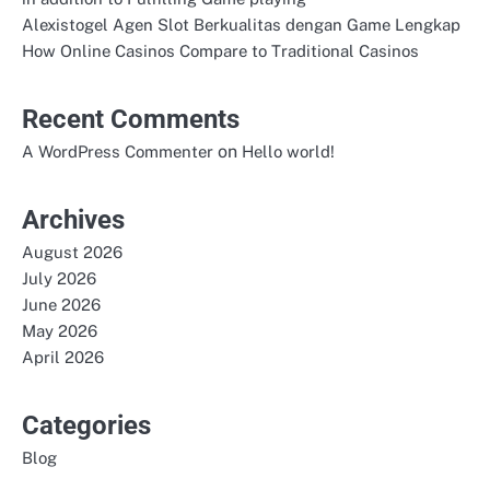
Alexistogel Agen Slot Berkualitas dengan Game Lengkap
How Online Casinos Compare to Traditional Casinos
Recent Comments
on
A WordPress Commenter
Hello world!
Archives
August 2026
July 2026
June 2026
May 2026
April 2026
Categories
Blog