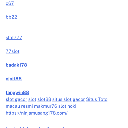
c67
bb22
slot777
77slot
badak178
cipit88
fangwin88
slot gacor
slot
slot88
situs slot gacor
Situs Toto
macau resmi
makmur76
slot hoki
https://ninjamusang178.com/