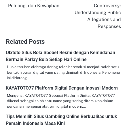
Post
Peluang, dan Kewajiban
Controversy:
navigation
Understanding Public
Allegations and
Responses
Related Posts
Olxtoto Situs Bola Sbobet Resmi dengan Kemudahan
Bermain Parlay Bola Setiap Hari Online
Dunia taruhan olahraga daring telah berevolusi menjadi salah satu
bentuk hiburan digital yang paling diminati di Indonesia. Fenomena
ini didorong…
KAYATOTO77 Platform Digital Dengan Inovasi Modern
Mengenal KAYATOTO77 Sebagai Platform Digital KAYATOTO77
dikenal sebagai salah satu nama yang sering ditemukan dalam
pencarian mengenai platform digital modern.…
Tips Memilih Situs Gambling Online Berkualitas untuk
Pemain Indonesia Masa Kini