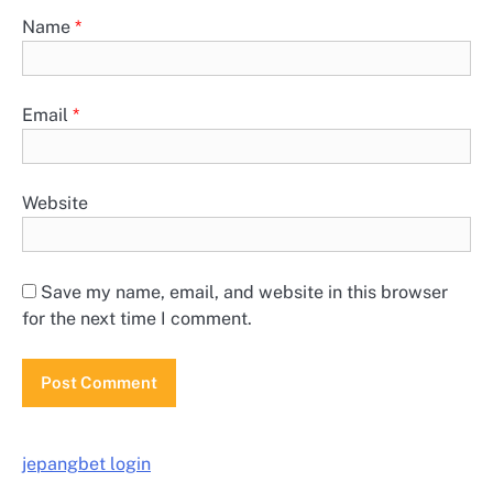
Name
*
Email
*
Website
Save my name, email, and website in this browser
for the next time I comment.
jepangbet login