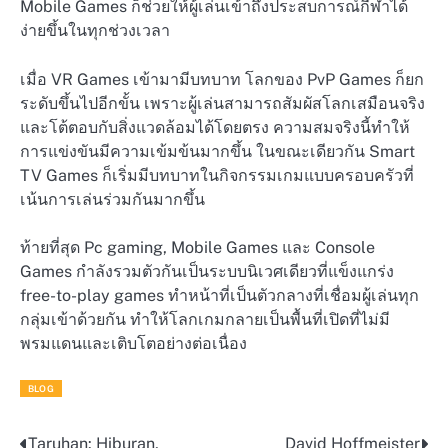
Mobile Games ก็ช่วยให้ผู้เล่นเข้าถึงประสบการณ์กีฬาได้
ง่ายขึ้นในทุกช่วงเวลา
เมื่อ VR Games เข้ามามีบทบาท โลกของ PvP Games ก็ยก
ระดับขึ้นไปอีกขั้น เพราะผู้เล่นสามารถสัมผัสโลกเสมือนจริง
และโต้ตอบกับสิ่งแวดล้อมได้โดยตรง ความสมจริงนี้ทำให้
การแข่งขันมีความเข้มข้นมากขึ้น ในขณะเดียวกัน Smart
TV Games ก็เริ่มมีบทบาทในกิจกรรมเกมแบบครอบครัวที่
เน้นการเล่นร่วมกันมากขึ้น
ท้ายที่สุด Pc gaming, Mobile Games และ Console
Games กำลังรวมตัวกันเป็นระบบนิเวศเดียวที่แข็งแกร่ง
free-to-play games ทำหน้าที่เป็นตัวกลางที่เชื่อมผู้เล่นทุก
กลุ่มเข้าด้วยกัน ทำให้โลกเกมกลายเป็นพื้นที่เปิดที่ไม่มี
พรมแดนและเติบโตอย่างต่อเนื่อง
BLOG
Taruhan: Hiburan,
David Hoffmeister