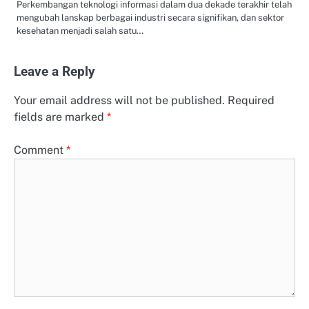
Perkembangan teknologi informasi dalam dua dekade terakhir telah
mengubah lanskap berbagai industri secara signifikan, dan sektor
kesehatan menjadi salah satu…
Leave a Reply
Your email address will not be published.
Required
fields are marked
*
Comment
*