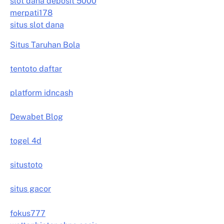
slot dana deposit 5000
merpati178
situs slot dana
Situs Taruhan Bola
tentoto daftar
platform idncash
Dewabet Blog
togel 4d
situstoto
situs gacor
fokus777