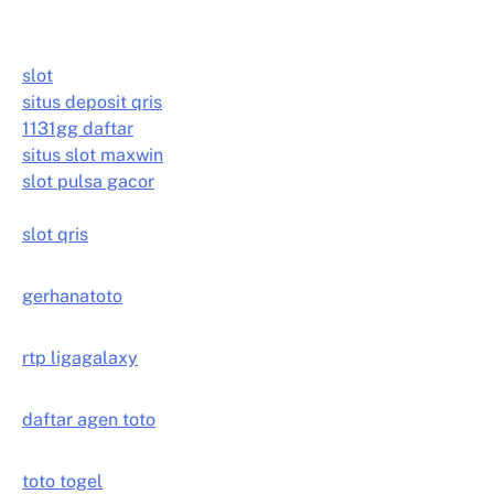
slot
situs deposit qris
1131gg daftar
situs slot maxwin
slot pulsa gacor
slot qris
gerhanatoto
rtp ligagalaxy
daftar agen toto
toto togel