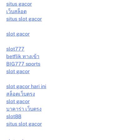
situs gacor
เว็บสล็อต
situs slot gacor
slot gacor
slot777
betflik ทางเข้า
BIG777 sports
slot gacor
slot gacor hari ini
สล็อตเว็บตรง
slot gacor
บาคาร่า เว็บตรง
slot88
situs slot gacor