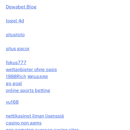
Dewabet Blog
togel 4d
situstoto
situs gacor
fokus777
wettanbieter ohne oasis
1988Rich
ฟุตบอลสด
go goal
online sports betting
vu168
nettikasinot ilman lisenssiä
casino non aams
non gamstop curacao casino sites