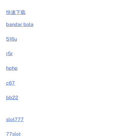
快速下载
bandar bola
516u
r5r
hphp
c67
bb22
slot777
77slot