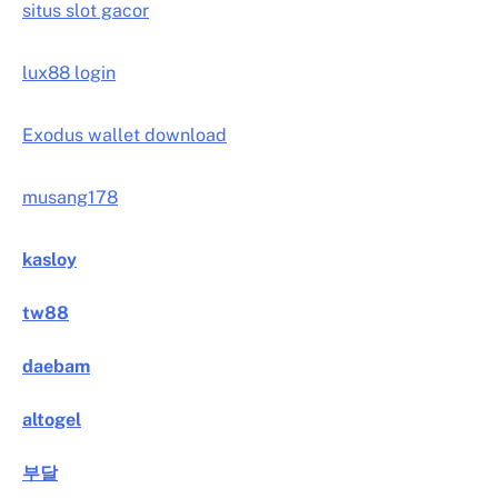
situs slot gacor
lux88 login
Exodus wallet download
musang178
kasloy
tw88
daebam
altogel
부달