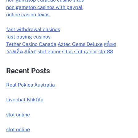
non gamstop casinos with paypal
online casino texas
fast withdrawal casinos
fast paying casinos
Tether Casino Canada
Aztec Gems Deluxe
สล็อต
วอลเล็ต
สล็อต
slot gacor
situs slot gacor
slot88
Recent Posts
Real Pokies Australia
Livechat Klikfifa
slot online
slot online