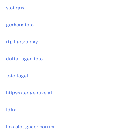
slot qris
gerhanatoto
rtp ligagalaxy
daftar agen toto
toto togel
https://ledge.rlive.at
Idlix
link slot gacor hari ini