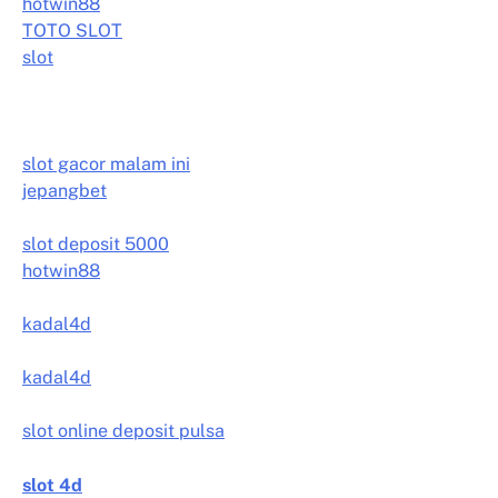
hotwin88
TOTO SLOT
slot
slot gacor malam ini
jepangbet
slot deposit 5000
hotwin88
kadal4d
kadal4d
slot online deposit pulsa
slot 4d