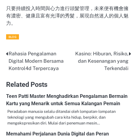
只要持續投入時間與心力進行頭髮管理，未來便有機會擁
有濃密、健康且富有光澤的秀髮，展現自然迷人的個人魅
力。
BLOG
Rahasia Pengalaman
Kasino: Hiburan, Risiko,
Post
Digital Modern Bersama
dan Kesenangan yang
navigation
Kontrol4d Terpercaya
Terkendali
Related Posts
Teen Patti Master Menghadirkan Pengalaman Bermain
Kartu yang Menarik untuk Semua Kalangan Pemain
Peradaban manusia selalu ditandai oleh lompatan-lompatan
teknologi yang mengubah cara kita hidup, berpikir, dan
mengekspresikan diri. Mulai dari penemuan mesin…
Memahami Perjalanan Dunia Digital dan Peran