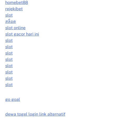
homebet88
rejekibet
slot
สล็อต
slot online
slot gacor hari ini
slot
slot
slot
slot
slot
slot
slot
slot
go goal
dewa togel login link alternatif