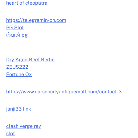
heart of cleopatra
https://telegramin-cn.com
PG Slot
เว็บแท้ pg
Dry Aged Beef Berlin
ZEUS222
Fortune Ox
https://www.carsoncityantiquemall.com/contact-3
janji33 link
clash verge rev
slot