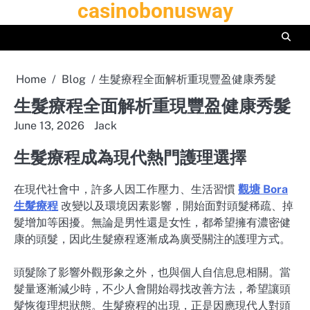
casinobonusway
Skip
to
content
Home
Blog
生髮療程全面解析重現豐盈健康秀髮
生髮療程全面解析重現豐盈健康秀髮
June 13, 2026
Jack
生髮療程成為現代熱門護理選擇
在現代社會中，許多人因工作壓力、生活習慣
觀塘 Bora
生髮療程
改變以及環境因素影響，開始面對頭髮稀疏、掉
髮增加等困擾。無論是男性還是女性，都希望擁有濃密健
康的頭髮，因此生髮療程逐漸成為廣受關注的護理方式。
頭髮除了影響外觀形象之外，也與個人自信息息相關。當
髮量逐漸減少時，不少人會開始尋找改善方法，希望讓頭
髮恢復理想狀態。生髮療程的出現，正是因應現代人對頭