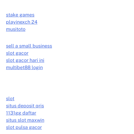
stake games
playinexch 24
musitoto
sell a small business
slot gacor
slot gacor hari ini
multibet88 login
slot
situs deposit qris
1131gg daftar
situs slot maxwin
slot pulsa gacor