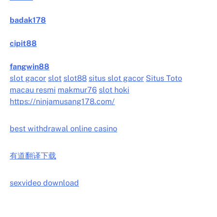
badak178
cipit88
fangwin88
slot gacor
slot
slot88
situs slot gacor
Situs Toto
macau resmi
makmur76
slot hoki
https://ninjamusang178.com/
best withdrawal online casino
有道翻译下载
sexvideo download