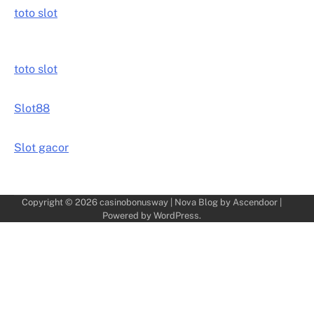
toto slot
toto slot
Slot88
Slot gacor
Copyright © 2026
casinobonusway
| Nova Blog by
Ascendoor
|
Powered by
WordPress
.