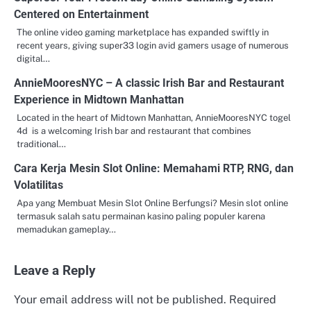
Centered on Entertainment
The online video gaming marketplace has expanded swiftly in
recent years, giving super33 login avid gamers usage of numerous
digital…
AnnieMooresNYC – A classic Irish Bar and Restaurant
Experience in Midtown Manhattan
Located in the heart of Midtown Manhattan, AnnieMooresNYC togel
4d is a welcoming Irish bar and restaurant that combines
traditional…
Cara Kerja Mesin Slot Online: Memahami RTP, RNG, dan
Volatilitas
Apa yang Membuat Mesin Slot Online Berfungsi? Mesin slot online
termasuk salah satu permainan kasino paling populer karena
memadukan gameplay…
Leave a Reply
Your email address will not be published.
Required