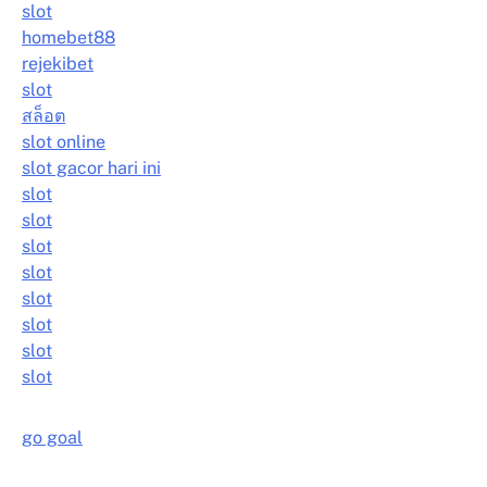
slot
homebet88
rejekibet
slot
สล็อต
slot online
slot gacor hari ini
slot
slot
slot
slot
slot
slot
slot
slot
go goal