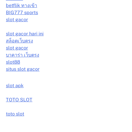
betflik ทางเข้า
BIG777 sports
slot gacor
slot gacor hari ini
สล็อตเว็บตรง
slot gacor
บาคาร่า เว็บตรง
slot88
situs slot gacor
slot apk
TOTO SLOT
toto slot