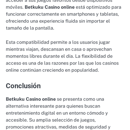
acceder a sus juegos favoritos desde dispositivos
móviles.
Betkuku Casino online
está optimizado para
funcionar correctamente en smartphones y tabletas,
ofreciendo una experiencia fluida sin importar el
tamaño de la pantalla.
Esta compatibilidad permite a los usuarios jugar
mientras viajan, descansan en casa o aprovechan
momentos libres durante el día. La flexibilidad de
acceso es una de las razones por las que los casinos
online continúan creciendo en popularidad.
Conclusión
Betkuku Casino online
se presenta como una
alternativa interesante para quienes buscan
entretenimiento digital en un entorno cómodo y
accesible. Su amplia selección de juegos,
promociones atractivas, medidas de seguridad y