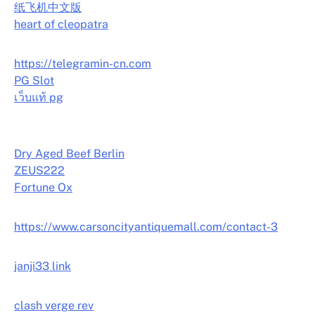
纸飞机中文版
heart of cleopatra
https://telegramin-cn.com
PG Slot
เว็บแท้ pg
Dry Aged Beef Berlin
ZEUS222
Fortune Ox
https://www.carsoncityantiquemall.com/contact-3
janji33 link
clash verge rev