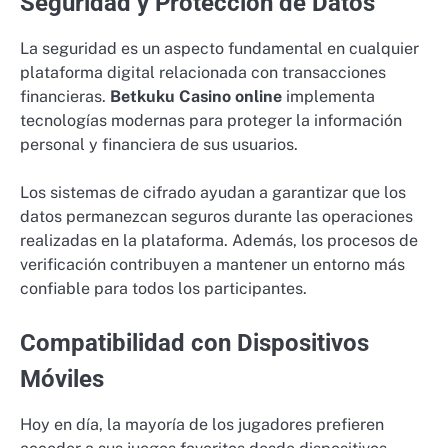
Seguridad y Protección de Datos
La seguridad es un aspecto fundamental en cualquier
plataforma digital relacionada con transacciones
financieras.
Betkuku Casino online
implementa
tecnologías modernas para proteger la información
personal y financiera de sus usuarios.
Los sistemas de cifrado ayudan a garantizar que los
datos permanezcan seguros durante las operaciones
realizadas en la plataforma. Además, los procesos de
verificación contribuyen a mantener un entorno más
confiable para todos los participantes.
Compatibilidad con Dispositivos
Móviles
Hoy en día, la mayoría de los jugadores prefieren