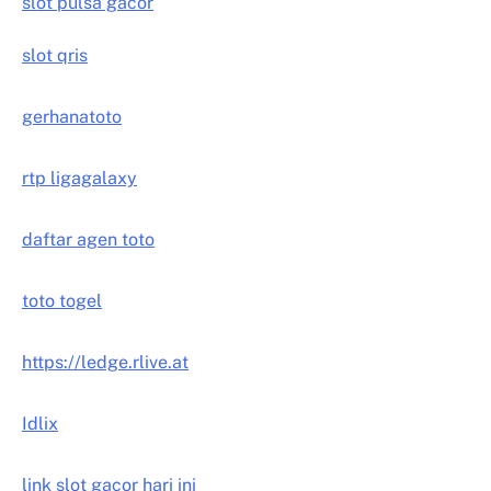
slot pulsa gacor
slot qris
gerhanatoto
rtp ligagalaxy
daftar agen toto
toto togel
https://ledge.rlive.at
Idlix
link slot gacor hari ini