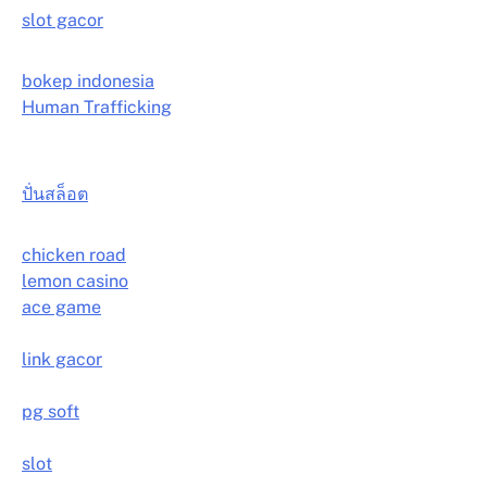
slot gacor
bokep indonesia
Human Trafficking
ปั่นสล็อต
chicken road
lemon casino
ace game
link gacor
pg soft
slot