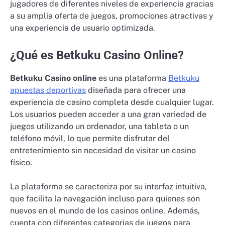
jugadores de diferentes niveles de experiencia gracias
a su amplia oferta de juegos, promociones atractivas y
una experiencia de usuario optimizada.
¿Qué es Betkuku Casino Online?
Betkuku Casino online
es una plataforma
Betkuku
apuestas deportivas
diseñada para ofrecer una
experiencia de casino completa desde cualquier lugar.
Los usuarios pueden acceder a una gran variedad de
juegos utilizando un ordenador, una tableta o un
teléfono móvil, lo que permite disfrutar del
entretenimiento sin necesidad de visitar un casino
físico.
La plataforma se caracteriza por su interfaz intuitiva,
que facilita la navegación incluso para quienes son
nuevos en el mundo de los casinos online. Además,
cuenta con diferentes categorías de juegos para