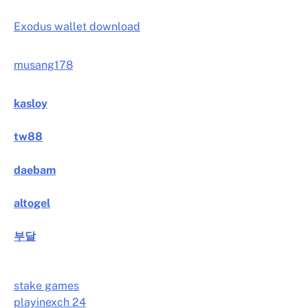
Exodus wallet download
musang178
kasloy
tw88
daebam
altogel
부달
stake games
playinexch 24