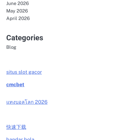
June 2026
May 2026
April 2026
Categories
Blog
situs slot gacor
cmcbet
แทงบอลโลก 2026
快速下载
bandar bola