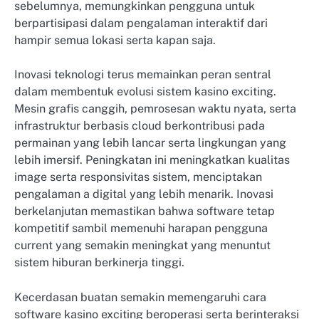
sebelumnya, memungkinkan pengguna untuk
berpartisipasi dalam pengalaman interaktif dari
hampir semua lokasi serta kapan saja.
Inovasi teknologi terus memainkan peran sentral
dalam membentuk evolusi sistem kasino exciting.
Mesin grafis canggih, pemrosesan waktu nyata, serta
infrastruktur berbasis cloud berkontribusi pada
permainan yang lebih lancar serta lingkungan yang
lebih imersif. Peningkatan ini meningkatkan kualitas
image serta responsivitas sistem, menciptakan
pengalaman a digital yang lebih menarik. Inovasi
berkelanjutan memastikan bahwa software tetap
kompetitif sambil memenuhi harapan pengguna
current yang semakin meningkat yang menuntut
sistem hiburan berkinerja tinggi.
Kecerdasan buatan semakin memengaruhi cara
software kasino exciting beroperasi serta berinteraksi