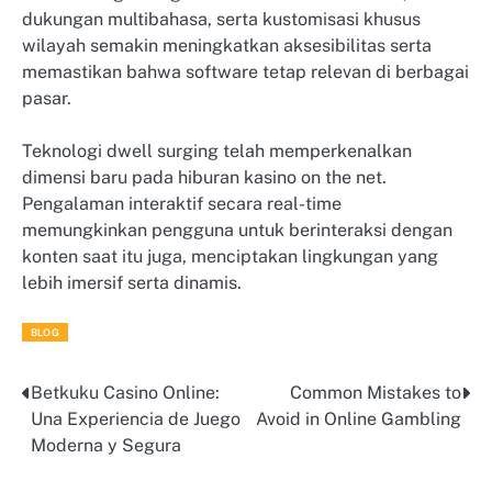
dukungan multibahasa, serta kustomisasi khusus
wilayah semakin meningkatkan aksesibilitas serta
memastikan bahwa software tetap relevan di berbagai
pasar.
Teknologi dwell surging telah memperkenalkan
dimensi baru pada hiburan kasino on the net.
Pengalaman interaktif secara real-time
memungkinkan pengguna untuk berinteraksi dengan
konten saat itu juga, menciptakan lingkungan yang
lebih imersif serta dinamis.
BLOG
Betkuku Casino Online:
Common Mistakes to
Post
Una Experiencia de Juego
Avoid in Online Gambling
navigation
Moderna y Segura