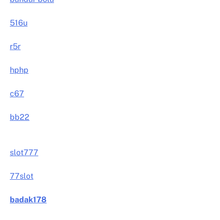
516u
r5r
hphp
c67
bb22
slot777
77slot
badak178