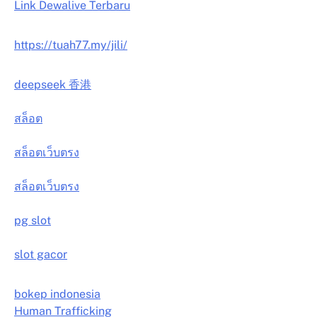
Link Dewalive Terbaru
https://tuah77.my/jili/
deepseek 香港
สล็อต
สล็อตเว็บตรง
สล็อตเว็บตรง
pg slot
slot gacor
bokep indonesia
Human Trafficking