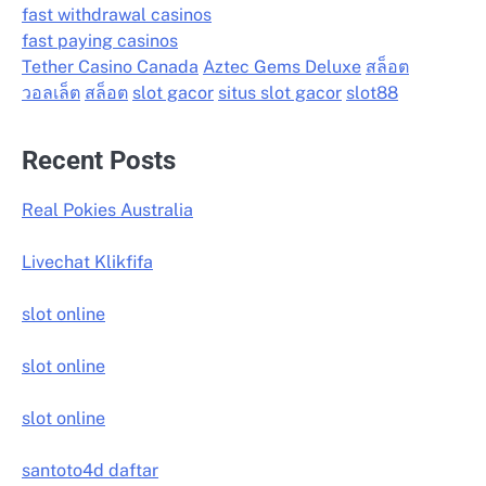
fast withdrawal casinos
fast paying casinos
Tether Casino Canada
Aztec Gems Deluxe
สล็อต
วอลเล็ต
สล็อต
slot gacor
situs slot gacor
slot88
Recent Posts
Real Pokies Australia
Livechat Klikfifa
slot online
slot online
slot online
santoto4d daftar