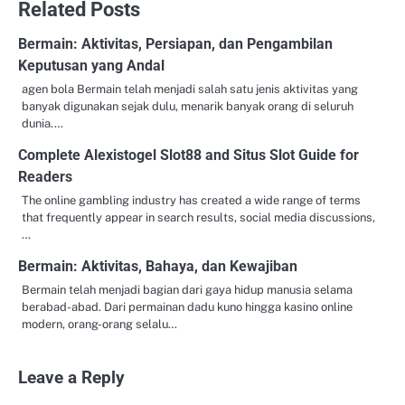
Related Posts
Bermain: Aktivitas, Persiapan, dan Pengambilan
Keputusan yang Andal
agen bola Bermain telah menjadi salah satu jenis aktivitas yang
banyak digunakan sejak dulu, menarik banyak orang di seluruh
dunia.…
Complete Alexistogel Slot88 and Situs Slot Guide for
Readers
The online gambling industry has created a wide range of terms
that frequently appear in search results, social media discussions,
…
Bermain: Aktivitas, Bahaya, dan Kewajiban
Bermain telah menjadi bagian dari gaya hidup manusia selama
berabad-abad. Dari permainan dadu kuno hingga kasino online
modern, orang-orang selalu…
Leave a Reply