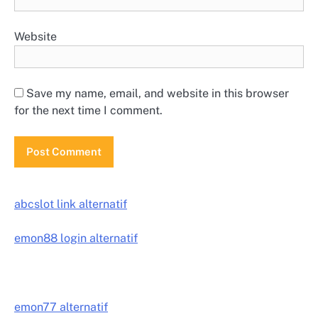
Website
Save my name, email, and website in this browser
for the next time I comment.
abcslot link alternatif
emon88 login alternatif
emon77 alternatif