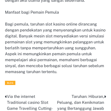
dengan aksi utama yang sangat sederhana.
Manfaat bagi Pemain Pemula
Bagi pemula, taruhan slot kasino online dirancang
dengan pendekatan yang menyenangkan untuk kasino
digital. Banyak mesin slot menyediakan versi simulasi
permainan slot yang memungkinkan pelanggan untuk
berlatih tanpa mempertaruhkan uang sungguhan.
Aspek ini memungkinkan pemain pemula untuk
mempelajari aksi permainan, memahami berbagai
sinyal, dan mencoba berbagai solusi taruhan sebelum
memasang taruhan tertentu.
BLOG
Via the internet
Taruhan: Hiburan,
Post
Traditional casino Slot
Peluang, dan Kenikmatan
navigation
Game Travelling Cutting-
yang Bertanggung Jawab