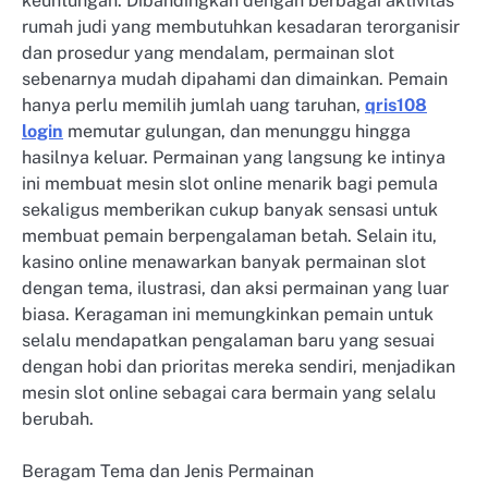
keuntungan. Dibandingkan dengan berbagai aktivitas
rumah judi yang membutuhkan kesadaran terorganisir
dan prosedur yang mendalam, permainan slot
sebenarnya mudah dipahami dan dimainkan. Pemain
hanya perlu memilih jumlah uang taruhan,
qris108
login
memutar gulungan, dan menunggu hingga
hasilnya keluar. Permainan yang langsung ke intinya
ini membuat mesin slot online menarik bagi pemula
sekaligus memberikan cukup banyak sensasi untuk
membuat pemain berpengalaman betah. Selain itu,
kasino online menawarkan banyak permainan slot
dengan tema, ilustrasi, dan aksi permainan yang luar
biasa. Keragaman ini memungkinkan pemain untuk
selalu mendapatkan pengalaman baru yang sesuai
dengan hobi dan prioritas mereka sendiri, menjadikan
mesin slot online sebagai cara bermain yang selalu
berubah.
Beragam Tema dan Jenis Permainan