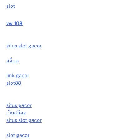
slot
vw 108
situs slot gacor
สล็อต
link gacor
slot88
situs gacor
เว็บสล็อต
situs slot gacor
slot gacor