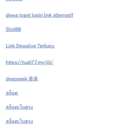
dewa togel login link alternatif
Slot88
Link Dewalive Terbaru
https://tuah77.my/jili/
deepseek 香港
สล็อต
สล็อตเว็บตรง
สล็อตเว็บตรง