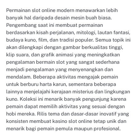
Permainan slot online modern menawarkan lebih
banyak hal daripada desain mesin buah biasa.
Pengembang saat ini membuat permainan
berdasarkan kisah perjalanan, mitologi, lautan fantasi,
budaya kuno, film, dan tradisi populer. Semua topik ini
akan dilengkapi dengan gambar berkualitas tinggi,
klip suara, dan grafik animasi yang meningkatkan
pengalaman bermain slot yang sangat sederhana
menjadi pengalaman yang menyenangkan dan
mendalam. Beberapa aktivitas mengajak pemain
untuk berburu harta karun, sementara beberapa
lainnya menjelajahi kerajaan misterius dan lingkungan
kuno. Koleksi ini menarik banyak pengunjung karena
pemain dapat memilih aktivitas yang sesuai dengan
hobi mereka. Rilis tema dan dasar-dasar inovatif yang
konsisten membuat kasino slot online tetap unik dan
menarik bagi pemain pemula maupun profesional.