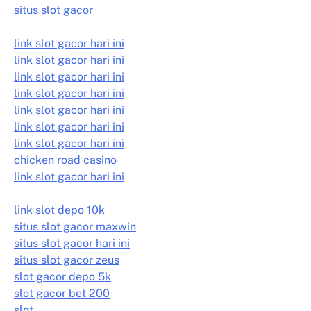
situs slot gacor
link slot gacor hari ini
link slot gacor hari ini
link slot gacor hari ini
link slot gacor hari ini
link slot gacor hari ini
link slot gacor hari ini
link slot gacor hari ini
chicken road casino
link slot gacor hari ini
link slot depo 10k
situs slot gacor maxwin
situs slot gacor hari ini
situs slot gacor zeus
slot gacor depo 5k
slot gacor bet 200
slot