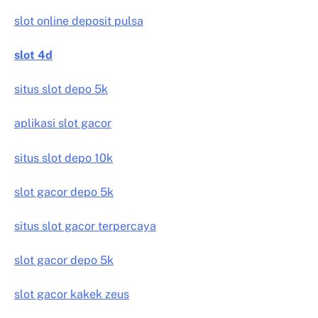
slot online deposit pulsa
slot 4d
situs slot depo 5k
aplikasi slot gacor
situs slot depo 10k
slot gacor depo 5k
situs slot gacor terpercaya
slot gacor depo 5k
slot gacor kakek zeus