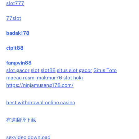
slot777
77slot
badak178
cipit88
fangwin88
slot gacor
slot
slot88
situs slot gacor
Situs Toto
macau resmi
makmur76
slot hoki
https://ninjamusang178.com/
best withdrawal online casino
有道翻译下载
sexvideo download