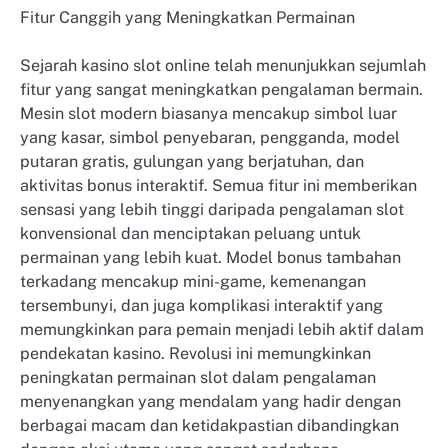
Fitur Canggih yang Meningkatkan Permainan
Sejarah kasino slot online telah menunjukkan sejumlah
fitur yang sangat meningkatkan pengalaman bermain.
Mesin slot modern biasanya mencakup simbol luar
yang kasar, simbol penyebaran, pengganda, model
putaran gratis, gulungan yang berjatuhan, dan
aktivitas bonus interaktif. Semua fitur ini memberikan
sensasi yang lebih tinggi daripada pengalaman slot
konvensional dan menciptakan peluang untuk
permainan yang lebih kuat. Model bonus tambahan
terkadang mencakup mini-game, kemenangan
tersembunyi, dan juga komplikasi interaktif yang
memungkinkan para pemain menjadi lebih aktif dalam
pendekatan kasino. Revolusi ini memungkinkan
peningkatan permainan slot dalam pengalaman
menyenangkan yang mendalam yang hadir dengan
berbagai macam dan ketidakpastian dibandingkan