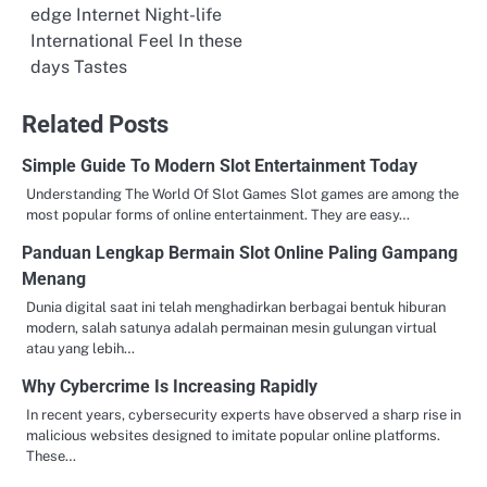
edge Internet Night-life
International Feel In these
days Tastes
Related Posts
Simple Guide To Modern Slot Entertainment Today
Understanding The World Of Slot Games Slot games are among the
most popular forms of online entertainment. They are easy…
Panduan Lengkap Bermain Slot Online Paling Gampang
Menang
Dunia digital saat ini telah menghadirkan berbagai bentuk hiburan
modern, salah satunya adalah permainan mesin gulungan virtual
atau yang lebih…
Why Cybercrime Is Increasing Rapidly
In recent years, cybersecurity experts have observed a sharp rise in
malicious websites designed to imitate popular online platforms.
These…