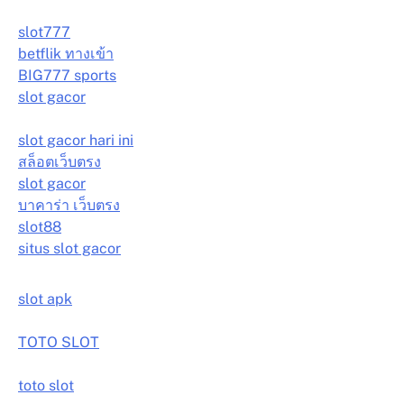
slot777
betflik ทางเข้า
BIG777 sports
slot gacor
slot gacor hari ini
สล็อตเว็บตรง
slot gacor
บาคาร่า เว็บตรง
slot88
situs slot gacor
slot apk
TOTO SLOT
toto slot