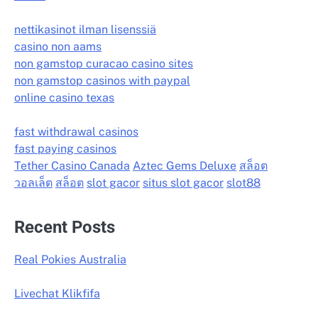
nettikasinot ilman lisenssiä
casino non aams
non gamstop curacao casino sites
non gamstop casinos with paypal
online casino texas
fast withdrawal casinos
fast paying casinos
Tether Casino Canada
Aztec Gems Deluxe
สล็อต
วอลเล็ต
สล็อต
slot gacor
situs slot gacor
slot88
Recent Posts
Real Pokies Australia
Livechat Klikfifa