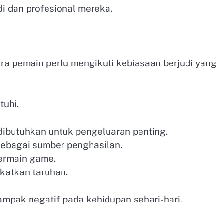
i dan profesional mereka.
ra pemain perlu mengikuti kebiasaan berjudi yang
tuhi.
ibutuhkan untuk pengeluaran penting.
sebagai sumber penghasilan.
bermain game.
katkan taruhan.
ampak negatif pada kehidupan sehari-hari.