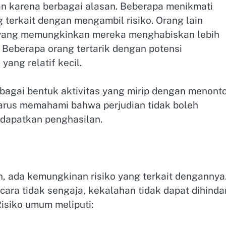
ian karena berbagai alasan. Beberapa menikmati
terkait dengan mengambil risiko. Orang lain
 yang memungkinkan mereka menghabiskan lebih
Beberapa orang tertarik dengan potensi
ang relatif kecil.
ebagai bentuk aktivitas yang mirip dengan menont
arus memahami bahwa perjudian tidak boleh
endapatkan penghasilan.
 ada kemungkinan risiko yang terkait dengannya
cara tidak sengaja, kekalahan tidak dapat dihindar
Risiko umum meliputi: