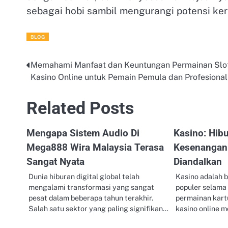
sebagai hobi sambil mengurangi potensi ker
BLOG
Memahami Manfaat dan Keuntungan Permainan Slo
Post
Kasino Online untuk Pemain Pemula dan Profesional
navigation
Related Posts
Mengapa Sistem Audio Di
Kasino: Hib
Mega888 Wira Malaysia Terasa
Kesenangan
Sangat Nyata
Diandalkan
Dunia hiburan digital global telah
Kasino adalah 
mengalami transformasi yang sangat
populer selama
pesat dalam beberapa tahun terakhir.
permainan kartu
Salah satu sektor yang paling signifikan…
kasino online 