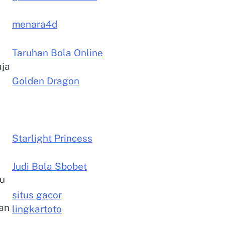
menara4d
Taruhan Bola Online
ja
Golden Dragon
Starlight Princess
Judi Bola Sbobet
ru
situs gacor
ran
lingkartoto