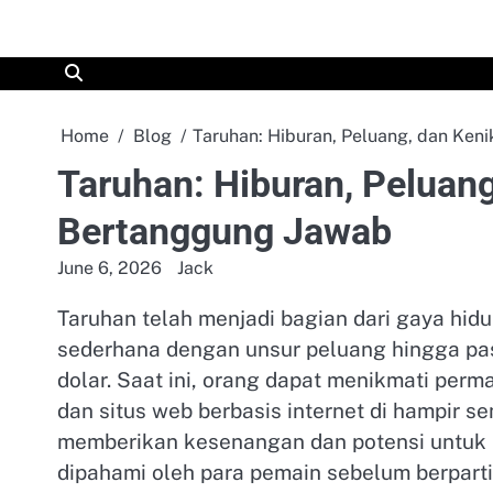
Skip
to
content
Home
Blog
Taruhan: Hiburan, Peluang, dan Ke
Taruhan: Hiburan, Peluan
Bertanggung Jawab
June 6, 2026
Jack
Taruhan telah menjadi bagian dari gaya hidu
sederhana dengan unsur peluang hingga pa
dolar. Saat ini, orang dapat menikmati perma
dan situs web berbasis internet di hampir s
memberikan kesenangan dan potensi untuk 
dipahami oleh para pemain sebelum berparti