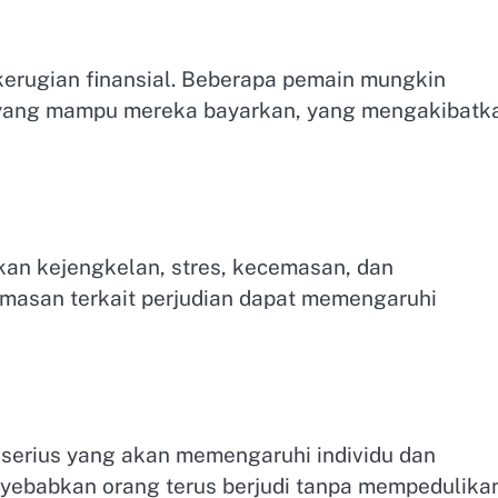
 kerugian finansial. Beberapa pemain mungkin
 yang mampu mereka bayarkan, yang mengakibatk
an kejengkelan, stres, kecemasan, dan
masan terkait perjudian dapat memengaruhi
serius yang akan memengaruhi individu dan
yebabkan orang terus berjudi tanpa mempedulika