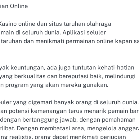
an Online
Kasino online dan situs taruhan olahraga
in di seluruh dunia. Aplikasi seluler
ruhan dan menikmati permainan online kapan sa
ak keuntungan, ada juga tuntutan kehati-hatian
yang berkualitas dan bereputasi baik, melindungi
an program yang akan mereka gunakan.
puler yang digemari banyak orang di seluruh dunia.
dan potensi kemenangan terus menarik pemain ba
ati dengan bertanggung jawab, dengan pemahaman
erlibat. Dengan membatasi area, mengelola angga
g realistis, orang dapat menikmati perjudian