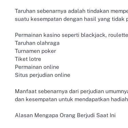
Taruhan sebenarnya adalah tindakan mempe
suatu kesempatan dengan hasil yang tidak pa
Permainan kasino seperti blackjack, roulett
Taruhan olahraga
Turnamen poker
Tiket lotre
Permainan online
Situs perjudian online
Manfaat sebenarnya dari perjudian umumnya 
dan kesempatan untuk mendapatkan hadiah
Alasan Mengapa Orang Berjudi Saat Ini