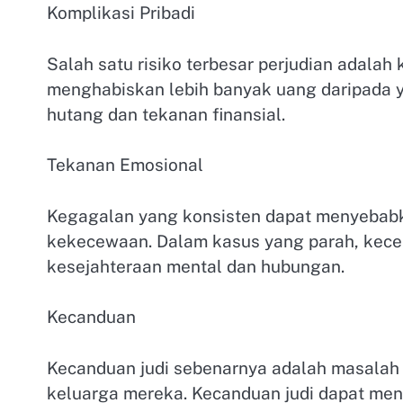
Komplikasi Pribadi
Salah satu risiko terbesar perjudian adalah
menghabiskan lebih banyak uang daripada
hutang dan tekanan finansial.
Tekanan Emosional
Kegagalan yang konsisten dapat menyebabk
kekecewaan. Dalam kasus yang parah, kece
kesejahteraan mental dan hubungan.
Kecanduan
Kecanduan judi sebenarnya adalah masalah 
keluarga mereka. Kecanduan judi dapat men