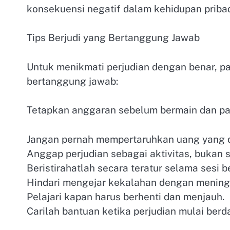
konsekuensi negatif dalam kehidupan pribad
Tips Berjudi yang Bertanggung Jawab
Untuk menikmati perjudian dengan benar, pa
bertanggung jawab:
Tetapkan anggaran sebelum bermain dan pa
Jangan pernah mempertaruhkan uang yang d
Anggap perjudian sebagai aktivitas, bukan 
Beristirahatlah secara teratur selama sesi 
Hindari mengejar kekalahan dengan mening
Pelajari kapan harus berhenti dan menjauh.
Carilah bantuan ketika perjudian mulai berd