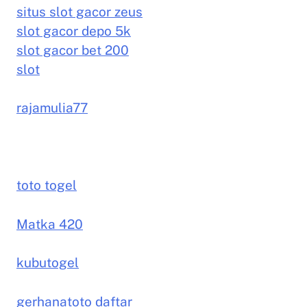
situs slot gacor zeus
slot gacor depo 5k
slot gacor bet 200
slot
rajamulia77
toto togel
Matka 420
kubutogel
gerhanatoto daftar