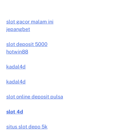
slot gacor malam ini
jepangbet
slot deposit 5000
hotwin88
kadal4d
kadal4d
slot online deposit pulsa
slot 4d
situs slot depo 5k