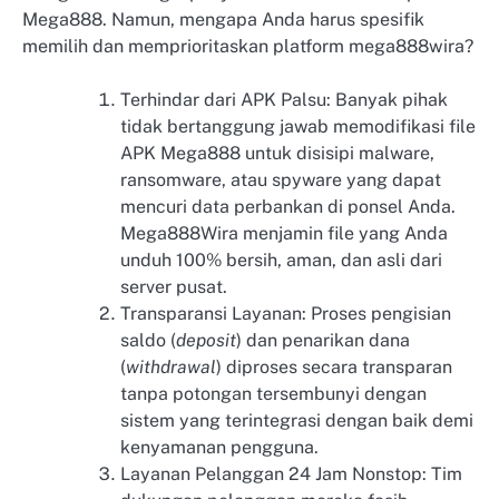
Mega888. Namun, mengapa Anda harus spesifik
memilih dan memprioritaskan platform mega888wira?
Terhindar dari APK Palsu: Banyak pihak
tidak bertanggung jawab memodifikasi file
APK Mega888 untuk disisipi malware,
ransomware, atau spyware yang dapat
mencuri data perbankan di ponsel Anda.
Mega888Wira menjamin file yang Anda
unduh 100% bersih, aman, dan asli dari
server pusat.
Transparansi Layanan: Proses pengisian
saldo (
deposit
) dan penarikan dana
(
withdrawal
) diproses secara transparan
tanpa potongan tersembunyi dengan
sistem yang terintegrasi dengan baik demi
kenyamanan pengguna.
Layanan Pelanggan 24 Jam Nonstop: Tim