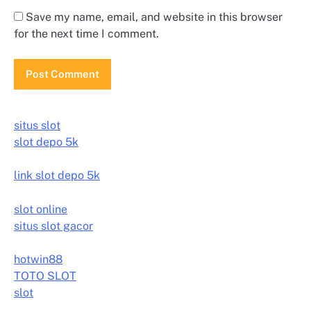
Save my name, email, and website in this browser
for the next time I comment.
situs slot
slot depo 5k
link slot depo 5k
slot online
situs slot gacor
hotwin88
TOTO SLOT
slot