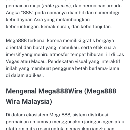
permainan meja (
table games
), dan permainan arcade.
Angka “888” pada namanya diambil dari numerologi
kebudayaan Asia yang melambangkan
keberuntungan, kemakmuran, dan keberlanjutan.
Mega888 terkenal karena memiliki grafis bergaya
oriental dan barat yang memukau, serta efek suara
imersif yang meniru atmosfer tempat hiburan riil di Las
Vegas atau Macau. Pendekatan visual yang interaktif
inilah yang membuat pengguna betah berlama-lama
di dalam aplikasi.
Mengenal Mega888Wira (Mega888
Wira Malaysia)
Di dalam ekosistem Mega888, sistem distribusi
permainan umumnya menggunakan jaringan agen atau
platform mitra resmi untuk memastikan jangkauan