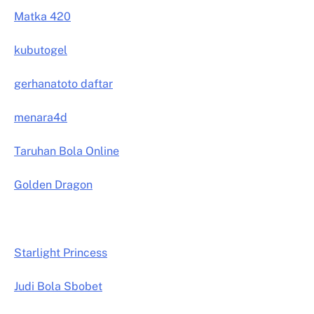
Matka 420
kubutogel
gerhanatoto daftar
menara4d
Taruhan Bola Online
Golden Dragon
Starlight Princess
Judi Bola Sbobet