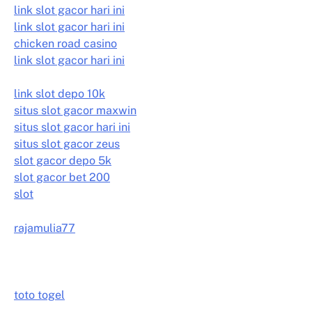
link slot gacor hari ini
link slot gacor hari ini
chicken road casino
link slot gacor hari ini
link slot depo 10k
situs slot gacor maxwin
situs slot gacor hari ini
situs slot gacor zeus
slot gacor depo 5k
slot gacor bet 200
slot
rajamulia77
toto togel