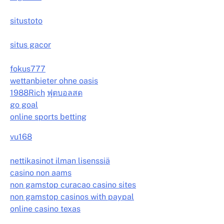
situstoto
situs gacor
fokus777
wettanbieter ohne oasis
1988Rich
ฟุตบอลสด
go goal
online sports betting
vu168
nettikasinot ilman lisenssiä
casino non aams
non gamstop curacao casino sites
non gamstop casinos with paypal
online casino texas