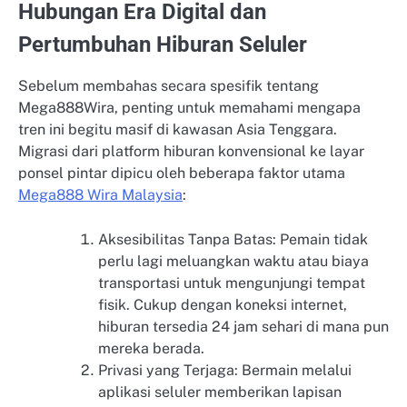
Hubungan Era Digital dan
Pertumbuhan Hiburan Seluler
Sebelum membahas secara spesifik tentang
Mega888Wira, penting untuk memahami mengapa
tren ini begitu masif di kawasan Asia Tenggara.
Migrasi dari platform hiburan konvensional ke layar
ponsel pintar dipicu oleh beberapa faktor utama
Mega888 Wira Malaysia
:
Aksesibilitas Tanpa Batas: Pemain tidak
perlu lagi meluangkan waktu atau biaya
transportasi untuk mengunjungi tempat
fisik. Cukup dengan koneksi internet,
hiburan tersedia 24 jam sehari di mana pun
mereka berada.
Privasi yang Terjaga: Bermain melalui
aplikasi seluler memberikan lapisan