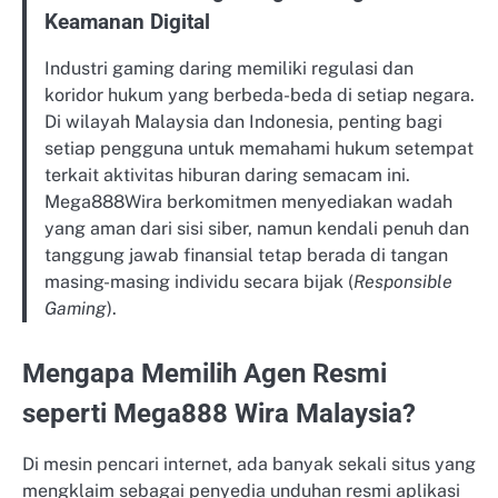
Keamanan Digital
Industri gaming daring memiliki regulasi dan
koridor hukum yang berbeda-beda di setiap negara.
Di wilayah Malaysia dan Indonesia, penting bagi
setiap pengguna untuk memahami hukum setempat
terkait aktivitas hiburan daring semacam ini.
Mega888Wira berkomitmen menyediakan wadah
yang aman dari sisi siber, namun kendali penuh dan
tanggung jawab finansial tetap berada di tangan
masing-masing individu secara bijak (
Responsible
Gaming
).
Mengapa Memilih Agen Resmi
seperti Mega888 Wira Malaysia?
Di mesin pencari internet, ada banyak sekali situs yang
mengklaim sebagai penyedia unduhan resmi aplikasi