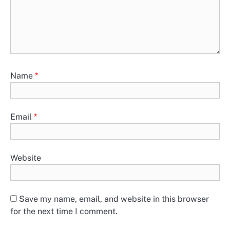
Name
*
Email
*
Website
Save my name, email, and website in this browser
for the next time I comment.