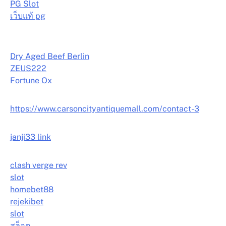
PG Slot
เว็บแท้ pg
Dry Aged Beef Berlin
ZEUS222
Fortune Ox
https://www.carsoncityantiquemall.com/contact-3
janji33 link
clash verge rev
slot
homebet88
rejekibet
slot
สล็อต