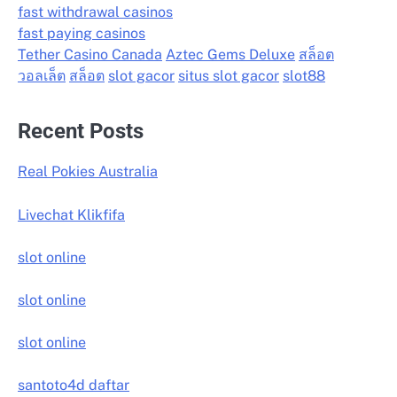
fast withdrawal casinos
fast paying casinos
Tether Casino Canada
Aztec Gems Deluxe
สล็อต
วอลเล็ต
สล็อต
slot gacor
situs slot gacor
slot88
Recent Posts
Real Pokies Australia
Livechat Klikfifa
slot online
slot online
slot online
santoto4d daftar