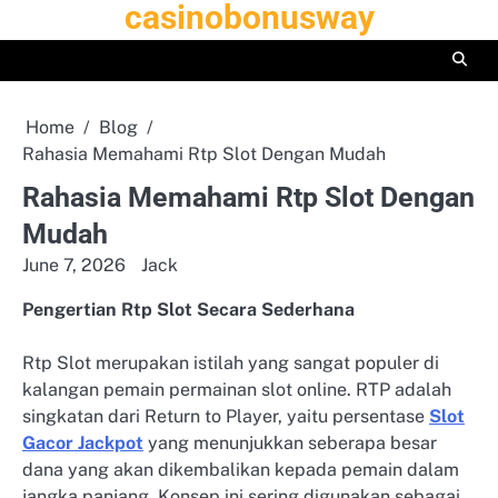
casinobonusway
Skip
to
content
Home
Blog
Rahasia Memahami Rtp Slot Dengan Mudah
Rahasia Memahami Rtp Slot Dengan
Mudah
June 7, 2026
Jack
Pengertian Rtp Slot Secara Sederhana
Rtp Slot merupakan istilah yang sangat populer di
kalangan pemain permainan slot online. RTP adalah
singkatan dari Return to Player, yaitu persentase
Slot
Gacor Jackpot
yang menunjukkan seberapa besar
dana yang akan dikembalikan kepada pemain dalam
jangka panjang. Konsep ini sering digunakan sebagai