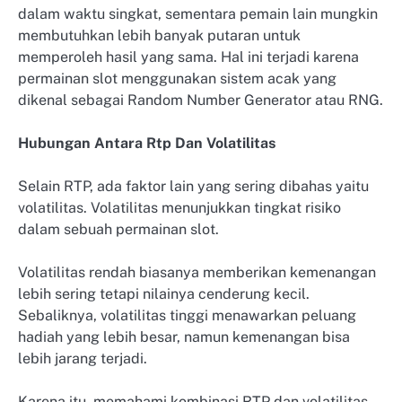
dalam waktu singkat, sementara pemain lain mungkin
membutuhkan lebih banyak putaran untuk
memperoleh hasil yang sama. Hal ini terjadi karena
permainan slot menggunakan sistem acak yang
dikenal sebagai Random Number Generator atau RNG.
Hubungan Antara Rtp Dan Volatilitas
Selain RTP, ada faktor lain yang sering dibahas yaitu
volatilitas. Volatilitas menunjukkan tingkat risiko
dalam sebuah permainan slot.
Volatilitas rendah biasanya memberikan kemenangan
lebih sering tetapi nilainya cenderung kecil.
Sebaliknya, volatilitas tinggi menawarkan peluang
hadiah yang lebih besar, namun kemenangan bisa
lebih jarang terjadi.
Karena itu, memahami kombinasi RTP dan volatilitas