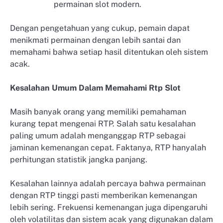
permainan slot modern.
Dengan pengetahuan yang cukup, pemain dapat
menikmati permainan dengan lebih santai dan
memahami bahwa setiap hasil ditentukan oleh sistem
acak.
Kesalahan Umum Dalam Memahami Rtp Slot
Masih banyak orang yang memiliki pemahaman
kurang tepat mengenai RTP. Salah satu kesalahan
paling umum adalah menganggap RTP sebagai
jaminan kemenangan cepat. Faktanya, RTP hanyalah
perhitungan statistik jangka panjang.
Kesalahan lainnya adalah percaya bahwa permainan
dengan RTP tinggi pasti memberikan kemenangan
lebih sering. Frekuensi kemenangan juga dipengaruhi
oleh volatilitas dan sistem acak yang digunakan dalam