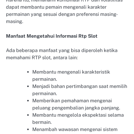
dapat membantu pemain mengenali karakter
permainan yang sesuai dengan preferensi masing-
masing.
Manfaat Mengetahui Informasi Rtp Slot
Ada beberapa manfaat yang bisa diperoleh ketika
memahami RTP slot, antara lain:
Membantu mengenali karakteristik
permainan.
Menjadi bahan pertimbangan saat memilih
permainan.
Memberikan pemahaman mengenai
peluang pengembalian jangka panjang.
Membantu mengelola ekspektasi selama
bermain.
Menambah wawasan mengenai sistem