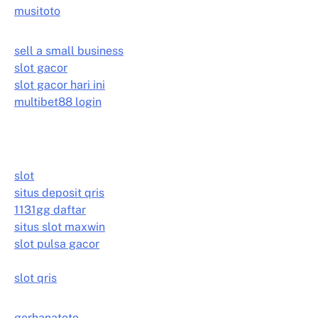
musitoto
sell a small business
slot gacor
slot gacor hari ini
multibet88 login
slot
situs deposit qris
1131gg daftar
situs slot maxwin
slot pulsa gacor
slot qris
gerhanatoto