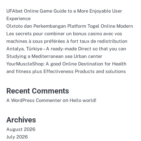
UFAbet Online Game Guide to a More Enjoyable User
Experience
Olxtoto dan Perkembangan Platform Togel Online Modern
Les secrets pour combiner un bonus casino avec vos
machines à sous préférées à fort taux de redistribution
Antalya, Türkiye – A ready-made Direct so that you can
Studying a Mediterranean sea Urban center
YourMuscleShop: A good Online Destination for Health
and fitness plus Effectiveness Products and solutions
Recent Comments
on
A WordPress Commenter
Hello world!
Archives
August 2026
July 2026