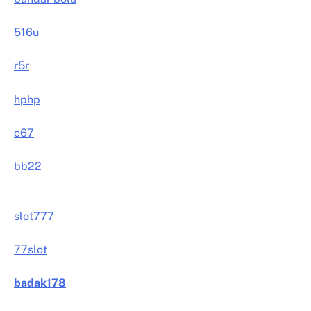
516u
r5r
hphp
c67
bb22
slot777
77slot
badak178