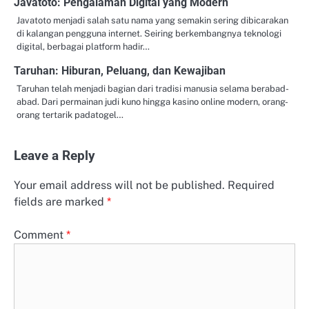
Javatoto: Pengalaman Digital yang Modern
Javatoto menjadi salah satu nama yang semakin sering dibicarakan
di kalangan pengguna internet. Seiring berkembangnya teknologi
digital, berbagai platform hadir…
Taruhan: Hiburan, Peluang, dan Kewajiban
Taruhan telah menjadi bagian dari tradisi manusia selama berabad-
abad. Dari permainan judi kuno hingga kasino online modern, orang-
orang tertarik padatogel…
Leave a Reply
Your email address will not be published.
Required
fields are marked
*
Comment
*