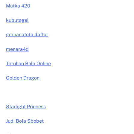
Matka 420
kubutogel
gerhanatoto daftar
menara4d
Taruhan Bola Online
Golden Dragon
Starlight Princess
Judi Bola Sbobet