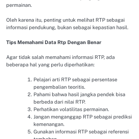
permainan.
Oleh karena itu, penting untuk melihat RTP sebagai
informasi pendukung, bukan sebagai kepastian hasil.
Tips Memahami Data Rtp Dengan Benar
Agar tidak salah memahami informasi RTP, ada
beberapa hal yang perlu diperhatikan:
Pelajari arti RTP sebagai persentase
pengembalian teoritis.
Pahami bahwa hasil jangka pendek bisa
berbeda dari nilai RTP.
Perhatikan volatilitas permainan.
Jangan menganggap RTP sebagai prediksi
kemenangan.
Gunakan informasi RTP sebagai referensi